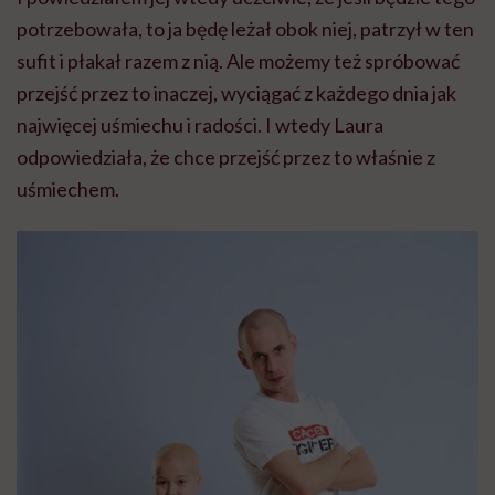
potrzebowała, to ja będę leżał obok niej, patrzył w ten
sufit i płakał razem z nią. Ale możemy też spróbować
przejść przez to inaczej, wyciągać z każdego dnia jak
najwięcej uśmiechu i radości. I wtedy Laura
odpowiedziała, że chce przejść przez to właśnie z
uśmiechem.