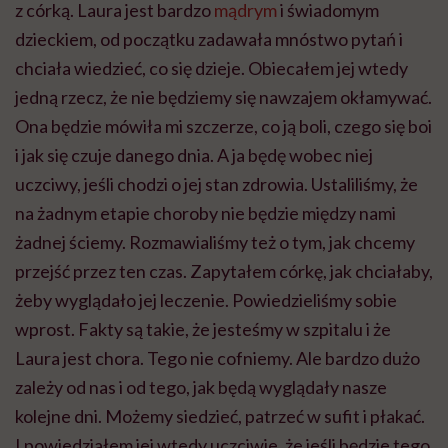
z córką. Laura jest bardzo
mądrym
i świadomym
dzieckiem, od początku zadawała mnóstwo pytań i
chciała wiedzieć, co się dzieje. Obiecałem jej wtedy
jedną rzecz, że nie będziemy się nawzajem okłamywać.
Ona będzie mówiła mi szczerze, co ją boli, czego się boi
i jak się czuje danego dnia. A ja będę wobec niej
uczciwy, jeśli chodzi o jej stan zdrowia. Ustaliliśmy, że
na żadnym etapie choroby nie będzie między nami
żadnej ściemy. Rozmawialiśmy też o tym, jak chcemy
przejść przez ten czas. Zapytałem córkę, jak chciałaby,
żeby wyglądało jej leczenie. Powiedzieliśmy sobie
wprost. Fakty są takie, że jesteśmy w szpitalu i że
Laura jest chora. Tego nie cofniemy. Ale bardzo dużo
zależy od nas i od tego, jak będą wyglądały nasze
kolejne dni. Możemy siedzieć, patrzeć w sufit i płakać.
I powiedziałem jej wtedy uczciwie, że jeśli będzie tego