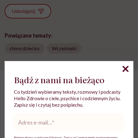
Udostępnij
Powiązane tematy:
chore dziecko
Wcześniaki
Bądź z nami na bieżąco
HelloZdrowie: Życie
›
Rodzicielstwo
›
OnkoTata: „Leczenie onko
Co tydzień wybieramy teksty, rozmowy i podcasty
Hello Zdrowie o ciele, psychice i codziennym życiu.
OnkoTata: „Leczenie
Zapisz się i czytaj bez pośpiechu.
onkologiczne dziecka to nie
Adres
tylko strach i smutek”
e-
mail
*
Podanie adresu e-mail oraz kliknięcie „Zapisz się” oznacza zgodę na otrzymywanie