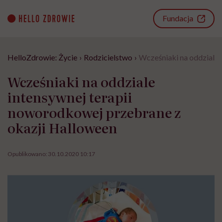
Go
to
Fundacja
content
HelloZdrowie: Życie
›
Rodzicielstwo
›
Wcześniaki na oddziale 
Wcześniaki na oddziale
intensywnej terapii
noworodkowej przebrane z
okazji Halloween
Opublikowano:
30.10.2020 10:17