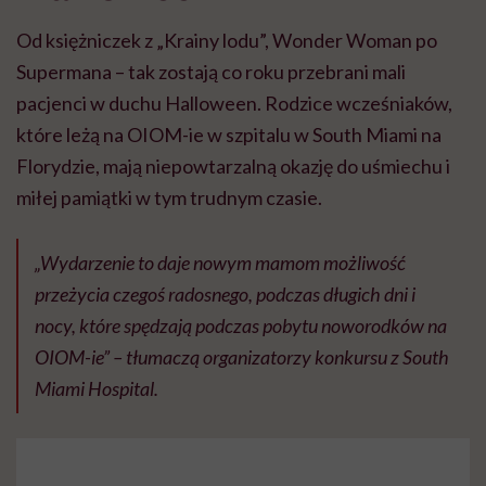
Od księżniczek z „Krainy lodu”, Wonder Woman po
Supermana – tak zostają co roku przebrani mali
pacjenci w duchu Halloween. Rodzice wcześniaków,
które leżą na OIOM-ie w szpitalu w South Miami na
Florydzie, mają niepowtarzalną okazję do uśmiechu i
miłej pamiątki w tym trudnym czasie.
„Wydarzenie to daje nowym mamom możliwość
przeżycia czegoś radosnego, podczas długich dni i
nocy, które spędzają podczas pobytu noworodków na
OIOM-ie” – tłumaczą organizatorzy konkursu z South
Miami Hospital.