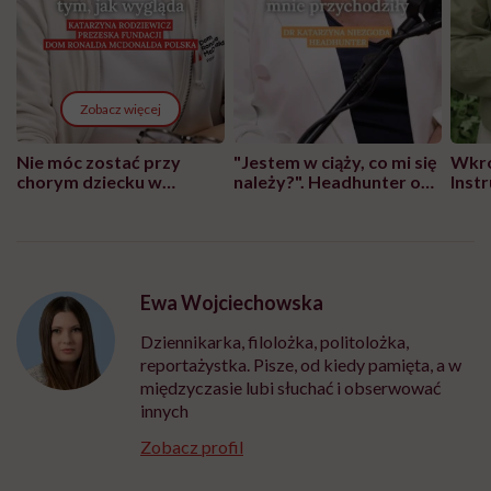
Zobacz więcej
Nie móc zostać przy
"Jestem w ciąży, co mi się
Wkró
chorym dziecku w
należy?". Headhunter o
Inst
szpitalu to tortura.
zmianie pokoleniowej u
atak
"Przeszkadzać w tym
kobiet w ciąży na rynku
wars
może chyba tylko
pracy
eksp
głupota i brak
wyobraźni"
Ewa Wojciechowska
Dziennikarka, filolożka, politolożka,
reportażystka. Pisze, od kiedy pamięta, a w
międzyczasie lubi słuchać i obserwować
innych
Zobacz profil