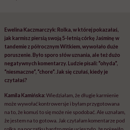
Ewelina Kaczmarczyk: Rolka, w której pokazałaś,
jak karmisz piersią swoją 5-letnią córkę Jaśminę w
tandemie z półrocznym Witkiem, wywołało duże
poruszenie. Było sporo słów uznania, ale też dużo
negatywnych komentarzy. Ludzie pisali: “ohyda”,
“niesmaczne”, “chore”. Jak się czułaś, kiedy je
czytałaś?
Kamila Kamińska:
Wiedziałam, że długie karmienie
może wywołać kontrowersje i byłam przygotowana
na to, że komuś to się może nie spodobać. Ale uznałam,
że jestem na to gotowa. Jak czytałam komentarze pod
rolką, na początku bardzo mnie ucieszyło, że pojawiło