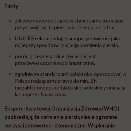
Fakty:
zdrowy noworodek jest w stanie sam skutecznie
przystawić się do piersi wkrótce po porodzie,
UNICEF rekomenduje samoprzystawienie jako
najlepszy sposób na inicjację karmienia piersią,
poród przez cesarskie cięcie nie jest
przeciwwskazaniem do
breast crawl,
zgodnie ze standardami opieki okołoporodowej w
Polsce rodząca ma prawo do min. 2 h
niezakłóconego kontaktu skóra do skóry i inicjacji
kp poprzez
breast crawl.
Eksperci Światowej Organizacja Zdrowia (WHO)
podkreślają, że karmienie piersią niesie ogromne
korzyści zdrowotne i ekonomiczne. Wspieranie