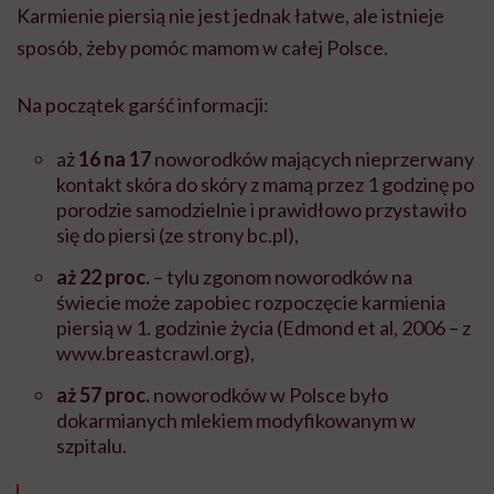
Karmienie piersią nie jest jednak łatwe, ale istnieje
sposób, żeby pomóc mamom w całej Polsce.
Na początek garść informacji:
aż
16 na 17
noworodków mających nieprzerwany
kontakt skóra do skóry z mamą przez 1 godzinę po
porodzie samodzielnie i prawidłowo przystawiło
się do piersi (ze strony bc.pl),
aż 22 proc.
– tylu zgonom noworodków na
świecie może zapobiec rozpoczęcie karmienia
piersią w 1. godzinie życia (Edmond et al, 2006 – z
www.breastcrawl.org),
aż 57 proc.
noworodków w Polsce było
dokarmianych mlekiem modyfikowanym w
szpitalu.