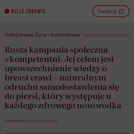
Go
to
Fundacja
content
HelloZdrowie: Życie
›
Rodzicielstwo
›
Rusza kampania społeczn
Rusza kampania społeczna
#kompetentni. Jej celem jest
upowszechnienie wiedzy o
breast crawl – naturalnym
odruchu samodostawienia się
do piersi, który występuje u
każdego zdrowego noworodka
Opublikowano:
26.05.2021 11:43