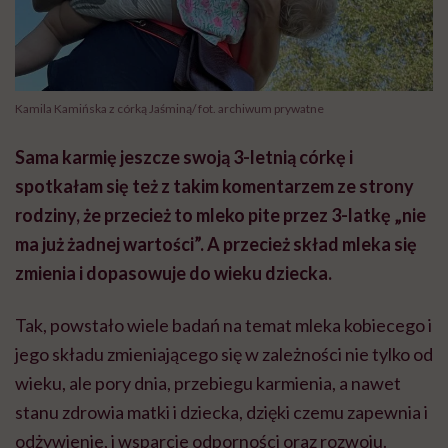
Kamila Kamińska z córką Jaśminą/ fot. archiwum prywatne
Sama karmię jeszcze swoją 3-letnią córkę i
spotkałam się też z takim komentarzem ze strony
rodziny, że przecież to mleko pite przez 3-latkę „nie
ma już żadnej wartości”. A przecież skład mleka się
zmienia i dopasowuje do wieku dziecka.
Tak, powstało wiele badań na temat mleka kobiecego i
jego składu zmieniającego się w zależności nie tylko od
wieku, ale pory dnia, przebiegu karmienia, a nawet
stanu zdrowia matki i dziecka, dzięki czemu zapewnia i
odżywienie, i wsparcie odporności oraz rozwoju.