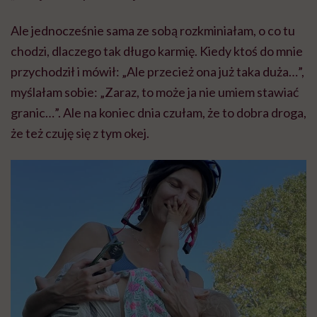
Ale jednocześnie sama ze sobą rozkminiałam, o co tu
chodzi, dlaczego tak długo karmię. Kiedy ktoś do mnie
przychodził i mówił: „Ale przecież ona już taka duża…”,
myślałam sobie: „Zaraz, to może ja nie umiem stawiać
granic…”. Ale na koniec dnia czułam, że to dobra droga,
że też czuję się z tym okej.