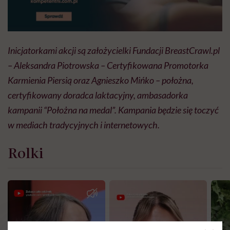
Inicjatorkami akcji są założycielki Fundacji BreastCrawl.pl
– Aleksandra Piotrowska – Certyfikowana Promotorka
Karmienia Piersią oraz Agnieszko Mińko – położna,
certyfikowany doradca laktacyjny, ambasadorka
kampanii “Położna na medal”. Kampania będzie się toczyć
w mediach tradycyjnych i internetowych.
Rolki