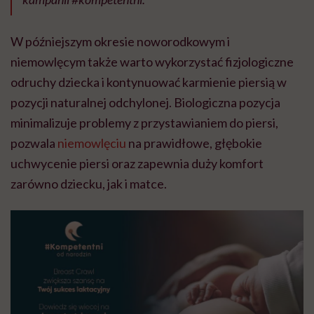
W późniejszym okresie noworodkowym i
niemowlęcym także warto wykorzystać fizjologiczne
odruchy dziecka i kontynuować karmienie piersią w
pozycji naturalnej odchylonej. Biologiczna pozycja
minimalizuje problemy z przystawianiem do piersi,
pozwala
niemowlęciu
na prawidłowe, głębokie
uchwycenie piersi oraz zapewnia duży komfort
zarówno dziecku, jak i matce.