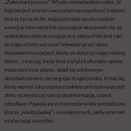
„Zakochani po uszy”. Wtedy uświadomiłam sobie, że
hejt nie jest o mnie i nauczyłam się współczuć ludziom,
którzy życzą mi źle, mają potrzebę upustu swoich
emocji w internecie lub zwyczajnie okazywało się, że
wykonałam dobrze swoją pracę, skoro efekt jest taki,
że mają ochotę wyrzucić telewizor przez okno.
Natomiast inaczej jest, kiedy on dotyczy mojej rodziny,
dzieci… I inaczej, kiedy ktoś wyraża kulturalne opinie,
może mieć inne zdanie, dzieli się odmiennym
doświadczeniem, nie negując drugiej osoby. A inaczej,
kiedy wprost lub pod płaszczykiem ostrzeżenia przed
złem, oczernia czy szerzy dezinformację, co jest
szkodliwe. Pojawia się w internecie wielu specjalistów,
którzy „wiedzą lepiej” i oceniają innych, jakby internet
miał przyjąć wszystko.