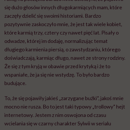
się dużo głosów innych długokarmiących mam, które
zaczęły dzielić się swoimi historiami. Bardzo
pozytywnie zaskoczyło mnie, że jest tak wiele kobiet,
które karmią trzy, cztery czy nawet pięć lat. Pisały o
odwadze, której im dodaję, normalizując temat
długiego karmienia piersią, o zawstydzaniu, którego
doświadczają, karmiąc długo, nawet ze strony rodziny.
Że się z tym kryją w obawie przed krytyką i że to
wspaniałe, że ja się nie wstydzę. To było bardzo
budujące.
To, że się pojawiły jakieś „zarzygane buźki”, jakoś mnie
mocno nie rusza. Bo to jest taki typowy „trollowy” hejt
internetowy. Jestem z nim oswojona od czasu
wcielania się w czarny charakter Sylwii w serialu