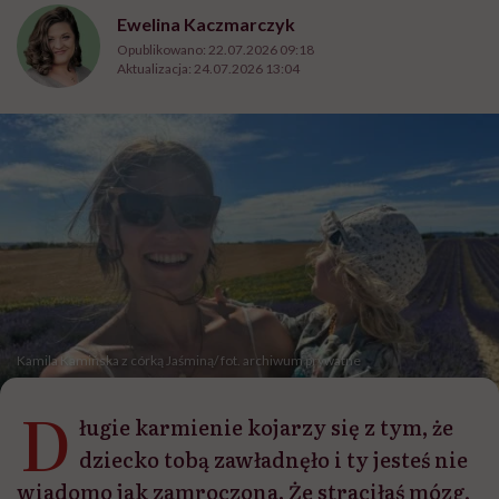
Ewelina Kaczmarczyk
Opublikowano:
22.07.2026 09:18
Aktualizacja:
24.07.2026 13:04
Kamila Kamińska z córką Jaśminą/ fot. archiwum prywatne
D
ługie karmienie kojarzy się z tym, że
dziecko tobą zawładnęło i ty jesteś nie
wiadomo jak zamroczona. Że straciłaś mózg,