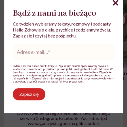
Bądź z nami na bieżąco
Co tydzień wybieramy teksty, rozmowy i podcasty
Hello Zdrowie o ciele, psychice i codziennym życiu.
Zapisz się i czytaj bez pośpiechu.
Adres
e-
mail
*
Zobacz więcej
Podanie adresu e-mail oraz kliknięcie „Zapisz się” oznacza zgodę na otrzymywanie
wiadomości o nowościach, produktach, promocjach lub usługach dot. Hello Zdrowie. W
Nie móc zostać przy
"Jestem w ciąży, co mi się
Wkró
dowolnym momencie możesz zrezygnować z otrzymywania newslettera. Wycofanie
zgody nie ma wpływu na zgodność z prawem przetwarzania, którego dokonano przed
chorym dziecku w
należy?". Headhunter o
Inst
jej wycofaniem. Zapoznaj się z informacjami o przetwarzaniu danych osobowych, w tym
o przysługujących Ci prawach, w naszej
Polityce prywatności
.
szpitalu to tortura.
zmianie pokoleniowej u
atak
"Przeszkadzać w tym
kobiet w ciąży na rynku
wars
może chyba tylko
pracy
eksp
Zapisz się
głupota i brak
wyobraźni"
Do wyświetlenia tego materiału z zewnętrznego
serwisu (Instagram, Facebook, YouTube, itp.)
wymagana jest zgoda na pliki cookie.