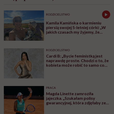
RODZICIELSTWO
Kamila Kamińska o karmieniu
piersią swojej 5-letniej córki: „W
jakich czasach my żyjemy, że
naturalne sprawy musimy
normalizować?”
RODZICIELSTWO
Cardi B: „Bycie feministką jest
naprawdę proste. Chodzi o to, że
kobieta może robić to samo co
mężczyzna. Wszystko, co potrafi
mężczyzna, potrafię i ja”
PRACA
Magda Linette zamroziła
jajeczka. „Szukałam polisy
gwarancyjnej, która zdjęłaby ze
mnie presję tykającego czasu”