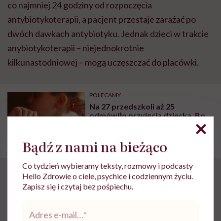
co najmniej 24 godziny od rozpoczęcia
antybiotykoterapii, a pacjent przestaje zarażać po
dwóch dawkach antybiotyku. Jednak dzieci w trakcie
anybiotykoterapii – niejednokrotnie
kilkunastodniowej – mogą uczęszczać do placówki.
POLECAMY
Na 27 przedszkoli aż 25
odmówiło przyjęcia dziecka. Bo
Grześ ma alergie pokarmowe
Bądź z nami na bieżąco
Co tydzień wybieramy teksty, rozmowy i podcasty
Konflikt interesów
Hello Zdrowie o ciele, psychice i codziennym życiu.
Zapisz się i czytaj bez pośpiechu.
Adres
Zdaniem dr. Feleszki kwestia zaświadczeń jest
e-
*