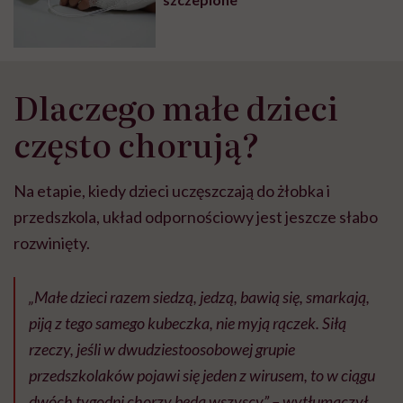
Dlaczego małe dzieci
często chorują?
Na etapie, kiedy dzieci uczęszczają do żłobka i
przedszkola, układ odpornościowy jest jeszcze słabo
rozwinięty.
„Małe dzieci razem siedzą, jedzą, bawią się, smarkają,
piją z tego samego kubeczka, nie myją rączek. Siłą
rzeczy, jeśli w dwudziestoosobowej grupie
przedszkolaków pojawi się jeden z wirusem, to w ciągu
dwóch tygodni chorzy będą wszyscy” – wytłumaczył