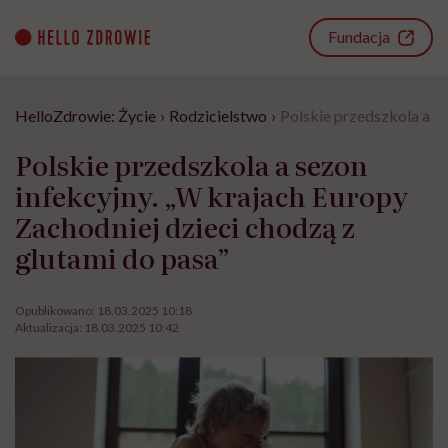
Go
to
Fundacja
content
HelloZdrowie: Życie
›
Rodzicielstwo
›
Polskie przedszkola a se
Polskie przedszkola a sezon
infekcyjny. „W krajach Europy
Zachodniej dzieci chodzą z
glutami do pasa”
Opublikowano:
18.03.2025 10:18
Aktualizacja:
18.03.2025 10:42