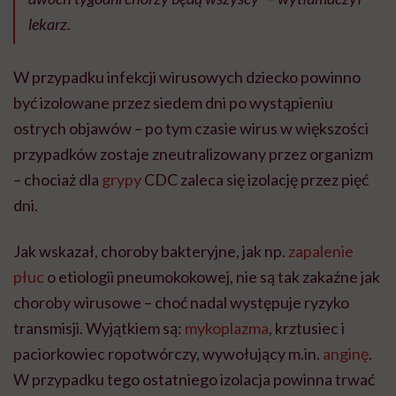
lekarz.
W przypadku infekcji wirusowych dziecko powinno
być izolowane przez siedem dni po wystąpieniu
ostrych objawów – po tym czasie wirus w większości
przypadków zostaje zneutralizowany przez organizm
– chociaż dla
grypy
CDC zaleca się izolację przez pięć
dni.
Jak wskazał, choroby bakteryjne, jak np.
zapalenie
płuc
o etiologii pneumokokowej, nie są tak zakaźne jak
choroby wirusowe – choć nadal występuje ryzyko
transmisji. Wyjątkiem są:
mykoplazma
, krztusiec i
paciorkowiec ropotwórczy, wywołujący m.in.
anginę
.
W przypadku tego ostatniego izolacja powinna trwać