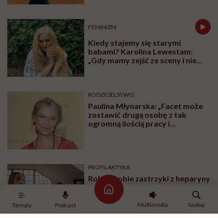
FEMINIZM
Kiedy stajemy się starymi
babami? Karolina Lewestam:
„Gdy mamy zejść ze sceny i nie
psuć widoku”
RODZICIELSTWO
Paulina Młynarska: „Facet może
zostawić drugą osobę z tak
ogromną ilością pracy i
obowiązków i uchodzi mu to
kompletnie na sucho. Nikt nie
uważa, że to świństwo”
PROFILAKTYKA
Robisz sobie zastrzyki z heparyny
w brzuch? Pan Pielęgniarka
Strona główna
wyjaśnia, że najprawdopodobniej
robisz to źle
Multimedia
Szukaj
Tematy
Podcast