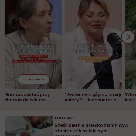
Zobacz więcej
Nie móc zostać przy
"Jestem w ciąży, co mi się
Wkró
chorym dziecku w
należy?". Headhunter o
Inst
szpitalu to tortura.
zmianie pokoleniowej u
atak
"Przeszkadzać w tym
kobiet w ciąży na rynku
wars
może chyba tylko
pracy
eksp
POLECAMY
głupota i brak
Sześcioletnie dziecko z błonicą w
wyobraźni"
stanie ciężkim. Nie było
szczepione