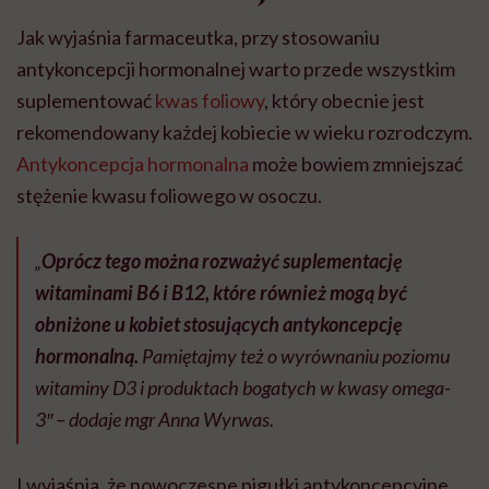
Jak wyjaśnia farmaceutka, przy stosowaniu
antykoncepcji hormonalnej warto przede wszystkim
suplementować
kwas foliowy
, który obecnie jest
rekomendowany każdej kobiecie w wieku rozrodczym.
Antykoncepcja hormonalna
może bowiem zmniejszać
stężenie kwasu foliowego w osoczu.
„
Oprócz tego można rozważyć suplementację
witaminami B6 i B12, które również mogą być
obniżone u kobiet stosujących antykoncepcję
hormonalną.
Pamiętajmy też o wyrównaniu poziomu
witaminy D3 i produktach bogatych w kwasy omega-
3″ – dodaje mgr Anna Wyrwas.
I wyjaśnia, że nowoczesne pigułki antykoncepcyjne,