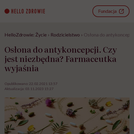
Go
to
Fundacja
content
HelloZdrowie: Życie
›
Rodzicielstwo
›
Osłona do antykoncepcji
Osłona do antykoncepcji. Czy
jest niezbędna? Farmaceutka
wyjaśnia
Opublikowano:
22.02.2021 13:57
Aktualizacja:
03.11.2023 15:27