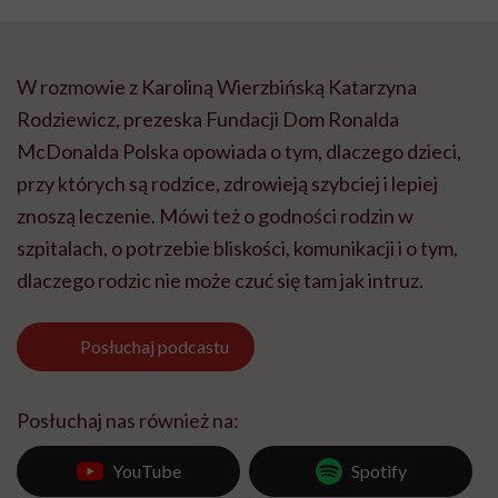
W rozmowie z Karoliną Wierzbińską Katarzyna
Rodziewicz, prezeska Fundacji Dom Ronalda
McDonalda Polska opowiada o tym, dlaczego dzieci,
przy których są rodzice, zdrowieją szybciej i lepiej
znoszą leczenie. Mówi też o godności rodzin w
szpitalach, o potrzebie bliskości, komunikacji i o tym,
dlaczego rodzic nie może czuć się tam jak intruz.
Posłuchaj
podcastu
Posłuchaj nas również na:
YouTube
Spotify