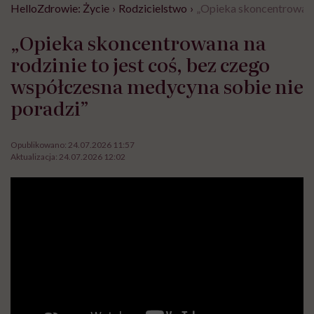
HelloZdrowie: Życie
›
Rodzicielstwo
›
„Opieka skoncentrowana 
„Opieka skoncentrowana na
rodzinie to jest coś, bez czego
współczesna medycyna sobie nie
poradzi”
Opublikowano:
24.07.2026 11:57
Aktualizacja:
24.07.2026 12:02