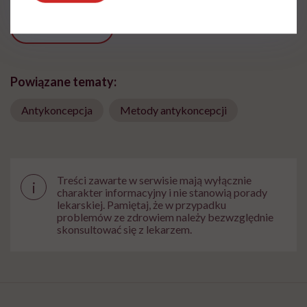
Udostępnij
Powiązane tematy:
Antykoncepcja
Metody antykoncepcji
Treści zawarte w serwisie mają wyłącznie
i
charakter informacyjny i nie stanowią porady
lekarskiej. Pamiętaj, że w przypadku
problemów ze zdrowiem należy bezwzględnie
skonsultować się z lekarzem.