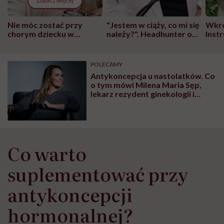
Zobacz więcej
Nie móc zostać przy
"Jestem w ciąży, co mi się
Wkró
chorym dziecku w
należy?". Headhunter o
Inst
szpitalu to tortura.
zmianie pokoleniowej u
atak
"Przeszkadzać w tym
kobiet w ciąży na rynku
wars
może chyba tylko
pracy
eksp
POLECAMY
głupota i brak
Antykoncepcja u nastolatków. Co
wyobraźni"
o tym mówi Milena Maria Sęp,
lekarz rezydent ginekologii i
położnictwa?
Co warto
suplementować przy
antykoncepcji
hormonalnej?