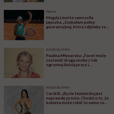
PRACA
Magda Linette zamroziła
jajeczka. „Szukałam polisy
gwarancyjnej, która zdjęłaby ze
mnie presję tykającego czasu”
RODZICIELSTWO
Paulina Młynarska: „Facet może
zostawić drugą osobę z tak
ogromną ilością pracy i
obowiązków i uchodzi mu to
kompletnie na sucho. Nikt nie
uważa, że to świństwo”
RODZICIELSTWO
Cardi B: „Bycie feministką jest
naprawdę proste. Chodzi o to, że
kobieta może robić to samo co
mężczyzna. Wszystko, co potrafi
mężczyzna, potrafię i ja”