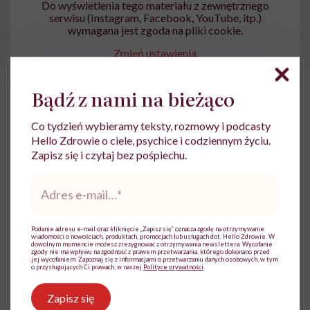
Do wyświetlenia tego materiału z zewnętrznego
serwisu (Instagram, Facebook, YouTube, itp.)
wymagana jest zgoda na pliki cookie.
Zmień ustawienia
Bądź z nami na bieżąco
Co tydzień wybieramy teksty, rozmowy i podcasty
Hello Zdrowie o ciele, psychice i codziennym życiu.
Zapisz się i czytaj bez pośpiechu.
Adres
e-
mail
*
Magdalena Bury-Motyl
Podanie adresu e-mail oraz kliknięcie „Zapisz się” oznacza zgodę na otrzymywanie
wiadomości o nowościach, produktach, promocjach lub usługach dot. Hello Zdrowie. W
dowolnym momencie możesz zrezygnować z otrzymywania newslettera. Wycofanie
Z wykształcenia - dziennikarka, pedagożka
zgody nie ma wpływu na zgodność z prawem przetwarzania, którego dokonano przed
jej wycofaniem. Zapoznaj się z informacjami o przetwarzaniu danych osobowych, w tym
i ekspertka ds. żywienia
o przysługujących Ci prawach, w naszej
Polityce prywatności
.
Zobacz profil
Zapisz się