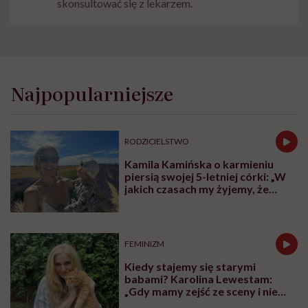
skonsultować się z lekarzem.
Najpopularniejsze
RODZICIELSTWO
Kamila Kamińska o karmieniu
piersią swojej 5-letniej córki: „W
jakich czasach my żyjemy, że
naturalne sprawy musimy
normalizować?”
FEMINIZM
Kiedy stajemy się starymi
babami? Karolina Lewestam:
„Gdy mamy zejść ze sceny i nie
psuć widoku”