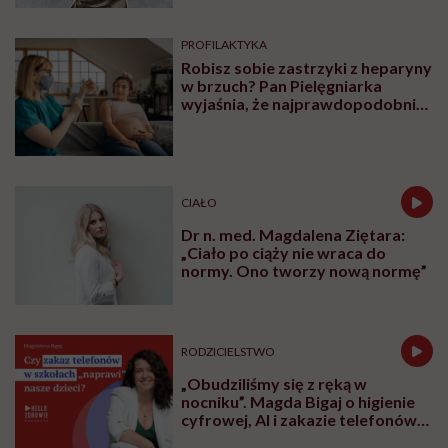
PROFILAKTYKA
Robisz sobie zastrzyki z heparyny
w brzuch? Pan Pielęgniarka
wyjaśnia, że najprawdopodobniej
robisz to źle
CIAŁO
Dr n. med. Magdalena Ziętara:
„Ciało po ciąży nie wraca do
normy. Ono tworzy nową normę”
RODZICIELSTWO
„Obudziliśmy się z ręką w
nocniku”. Magda Bigaj o higienie
cyfrowej, AI i zakazie telefonów
w szkole