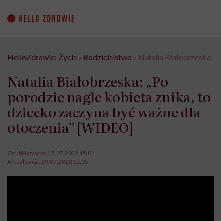
Go
to
content
HelloZdrowie: Życie
›
Rodzicielstwo
›
Natalia Białobrzeska: „
Natalia Białobrzeska: „Po
porodzie nagle kobieta znika, to
dziecko zaczyna być ważne dla
otoczenia” [WIDEO]
Opublikowano:
15.07.2022 15:04
Aktualizacja:
29.07.2022 15:05