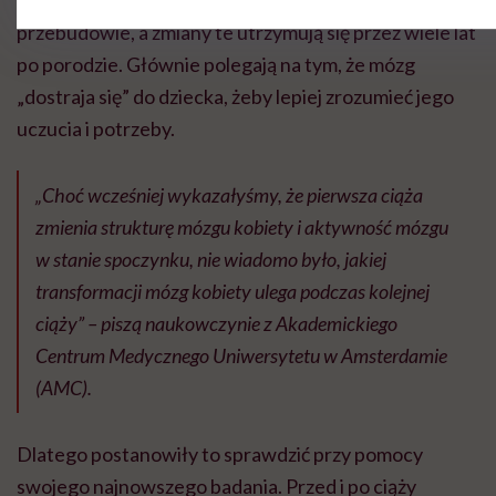
przebudowie, a zmiany te utrzymują się przez wiele lat
po porodzie. Głównie polegają na tym, że mózg
„dostraja się” do dziecka, żeby lepiej zrozumieć jego
uczucia i potrzeby.
„Choć wcześniej wykazałyśmy, że pierwsza ciąża
zmienia strukturę mózgu kobiety i aktywność mózgu
w stanie spoczynku, nie wiadomo było, jakiej
transformacji mózg kobiety ulega podczas kolejnej
ciąży” – piszą naukowczynie z Akademickiego
Centrum Medycznego Uniwersytetu w Amsterdamie
(AMC).
Dlatego postanowiły to sprawdzić przy pomocy
swojego najnowszego badania. Przed i po ciąży