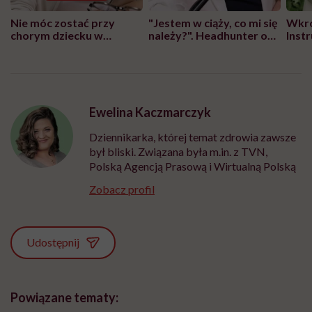
Nie móc zostać przy
"Jestem w ciąży, co mi się
Wkró
chorym dziecku w
należy?". Headhunter o
Inst
szpitalu to tortura.
zmianie pokoleniowej u
atak
"Przeszkadzać w tym
kobiet w ciąży na rynku
wars
może chyba tylko
pracy
eksp
głupota i brak
wyobraźni"
Ewelina Kaczmarczyk
Dziennikarka, której temat zdrowia zawsze
był bliski. Związana była m.in. z TVN,
Polską Agencją Prasową i Wirtualną Polską
Zobacz profil
Udostępnij
Powiązane tematy: