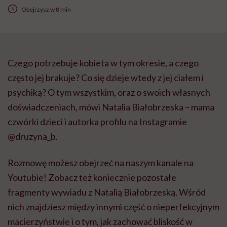
Obejrzysz w 8 min
Czego potrzebuje kobieta w tym okresie, a czego
często jej brakuje? Co się dzieje wtedy z jej ciałem i
psychiką? O tym wszystkim, oraz o swoich własnych
doświadczeniach, mówi Natalia Białobrzeska – mama
czwórki dzieci i autorka profilu na Instagramie
@druzyna_b.
Rozmowę możesz obejrzeć na naszym kanale na
Youtubie! Zobacz też koniecznie pozostałe
fragmenty wywiadu z Natalią Białobrzeską. Wśród
nich znajdziesz między innymi część o nieperfekcyjnym
macierzyństwie i o tym, jak zachować bliskość w