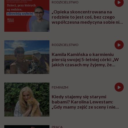
RODZICIELSTWO
„Opieka skoncentrowana na
rodzinie to jest coś, bez czego
współczesna medycyna sobie nie
poradzi”
RODZICIELSTWO
Kamila Kamińska o karmieniu
piersią swojej 5-letniej córki: „W
jakich czasach my żyjemy, że
naturalne sprawy musimy
normalizować?”
FEMINIZM
Kiedy stajemy się starymi
babami? Karolina Lewestam:
„Gdy mamy zejść ze sceny i nie
psuć widoku”
PRACA