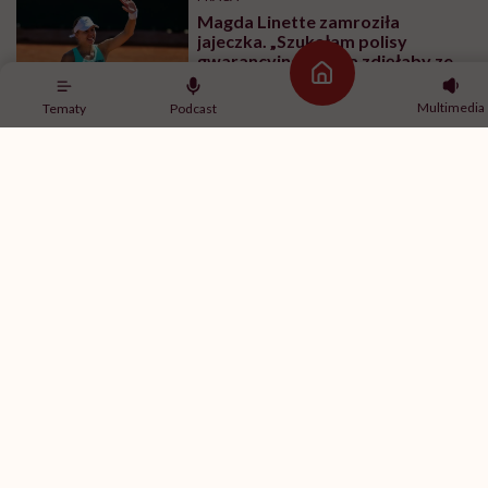
Magda Linette zamroziła
jajeczka. „Szukałam polisy
gwarancyjnej, która zdjęłaby ze
Strona główna
mnie presję tykającego czasu”
Multimedia
Tematy
Podcast
RODZICIELSTWO
Paulina Młynarska: „Facet może
zostawić drugą osobę z tak
ogromną ilością pracy i
obowiązków i uchodzi mu to
kompletnie na sucho. Nikt nie
uważa, że to świństwo”
RODZICIELSTWO
Cardi B: „Bycie feministką jest
naprawdę proste. Chodzi o to, że
kobieta może robić to samo co
mężczyzna. Wszystko, co potrafi
mężczyzna, potrafię i ja”
PROFILAKTYKA