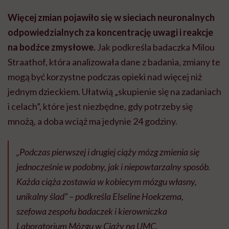
Więcej zmian pojawiło się w sieciach neuronalnych
odpowiedzialnych za koncentrację uwagi i reakcje
na bodźce zmysłowe.
Jak podkreśla badaczka Milou
Straathof, która analizowała dane z badania, zmiany te
mogą być korzystne podczas opieki nad więcej niż
jednym dzieckiem. Ułatwią „skupienie się na zadaniach
i celach”, które jest niezbędne, gdy potrzeby się
mnożą, a doba wciąż ma jedynie 24 godziny.
„Podczas pierwszej i drugiej ciąży mózg zmienia się
jednocześnie w podobny, jak i niepowtarzalny sposób.
Każda ciąża zostawia w kobiecym mózgu własny,
unikalny ślad” – podkreśla Elseline Hoekzema,
szefowa zespołu badaczek i kierowniczka
Laboratorium Mózgu w Ciąży na UMC.