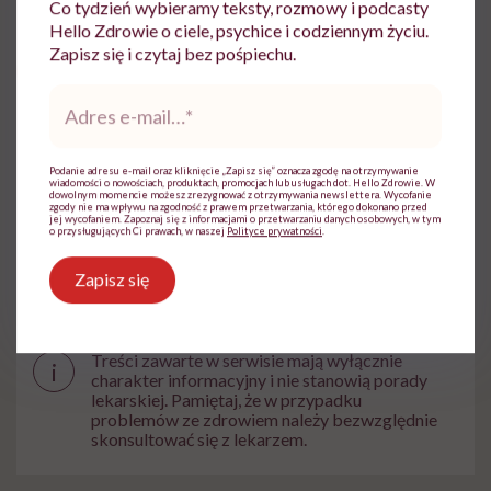
Co tydzień wybieramy teksty, rozmowy i podcasty
Hello Zdrowie o ciele, psychice i codziennym życiu.
Zapisz się i czytaj bez pośpiechu.
Udostępnij
Adres
e-
mail
*
Powiązane tematy:
Podanie adresu e-mail oraz kliknięcie „Zapisz się” oznacza zgodę na otrzymywanie
wiadomości o nowościach, produktach, promocjach lub usługach dot. Hello Zdrowie. W
dowolnym momencie możesz zrezygnować z otrzymywania newslettera. Wycofanie
Dziecko
Embriologia
In vitro
zgody nie ma wpływu na zgodność z prawem przetwarzania, którego dokonano przed
jej wycofaniem. Zapoznaj się z informacjami o przetwarzaniu danych osobowych, w tym
o przysługujących Ci prawach, w naszej
Polityce prywatności
.
technologia
Zapisz się
Treści zawarte w serwisie mają wyłącznie
i
charakter informacyjny i nie stanowią porady
lekarskiej. Pamiętaj, że w przypadku
problemów ze zdrowiem należy bezwzględnie
skonsultować się z lekarzem.