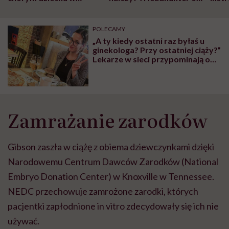
szpitalu to tortura.
zmianie pokoleniowej u
atak
"Przeszkadzać w tym
kobiet w ciąży na rynku
wars
może chyba tylko
pracy
eksp
POLECAMY
głupota i brak
„A ty kiedy ostatni raz byłaś u
wyobraźni"
ginekologa? Przy ostatniej ciąży?”
Lekarze w sieci przypominają o
badaniach profilaktycznych
Zamrażanie zarodków
Gibson zaszła w ciążę z obiema dziewczynkami dzięki
Narodowemu Centrum Dawców Zarodków (National
Embryo Donation Center) w Knoxville w Tennessee.
NEDC przechowuje zamrożone zarodki, których
pacjentki zapłodnione in vitro zdecydowały się ich nie
używać.