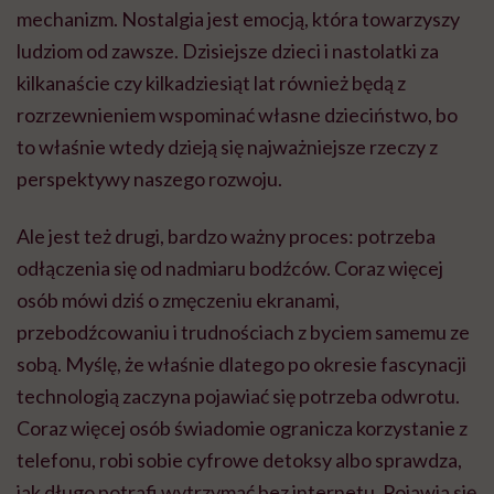
mechanizm. Nostalgia jest emocją, która towarzyszy
ludziom od zawsze. Dzisiejsze dzieci i nastolatki za
kilkanaście czy kilkadziesiąt lat również będą z
rozrzewnieniem wspominać własne dzieciństwo, bo
to właśnie wtedy dzieją się najważniejsze rzeczy z
perspektywy naszego rozwoju.
Ale jest też drugi, bardzo ważny proces: potrzeba
odłączenia się od nadmiaru bodźców. Coraz więcej
osób mówi dziś o zmęczeniu ekranami,
przebodźcowaniu i trudnościach z byciem samemu ze
sobą. Myślę, że właśnie dlatego po okresie fascynacji
technologią zaczyna pojawiać się potrzeba odwrotu.
Coraz więcej osób świadomie ogranicza korzystanie z
telefonu, robi sobie cyfrowe detoksy albo sprawdza,
jak długo potrafi wytrzymać bez internetu. Pojawia się