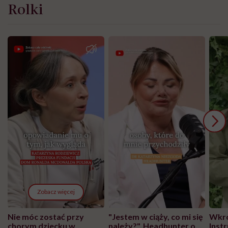
Rolki
Zobacz więcej
Nie móc zostać przy
"Jestem w ciąży, co mi się
Wkró
chorym dziecku w
należy?". Headhunter o
Inst