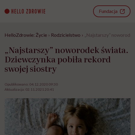
Go
to
Fundacja
content
HelloZdrowie: Życie
›
Rodzicielstwo
›
„Najstarszy” noworodek 
„Najstarszy” noworodek świata.
Dziewczynka pobiła rekord
swojej siostry
Opublikowano:
04.12.2020 09:30
Aktualizacja:
02.11.2021 20:41