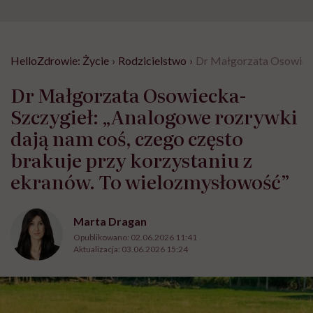
HelloZdrowie: Życie
›
Rodzicielstwo
›
Dr Małgorzata Osowieck
Dr Małgorzata Osowiecka-
Szczygieł: „Analogowe rozrywki
dają nam coś, czego często
brakuje przy korzystaniu z
ekranów. To wielozmysłowość”
Marta Dragan
Opublikowano:
02.06.2026 11:41
Aktualizacja:
03.06.2026 15:24