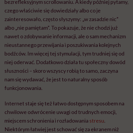
bezrefleksyjnym scrollowaniu. A kiedy później pytamy,
czego właściwie się dowiedziały albo co je
zainteresowało, często słyszymy: „w zasadzie nic”
albo „nie pamiętam”. To pokazuje, że nie chodzi już
nawet o zdobywanie informacji, ale o sam mechanizm
nieustannego przewijania i poszukiwania kolejnych
bodźców. Im więcej tej stymulacji, tym trudniej się od
niej oderwać. Dodatkowo działa tu społeczny dowód
słuszności – skoro wszyscy robią to samo, zaczyna
nam się wydawać, że jest to naturalny sposób
funkcjonowania.
Internet staje się też łatwo dostępnym sposobem na
chwilowe odwrócenie uwagi od trudnych emocji,
miejscem schronienia i rozładowania
stresu
.
Niektórym łatwiej jest schować się za ekranem niż