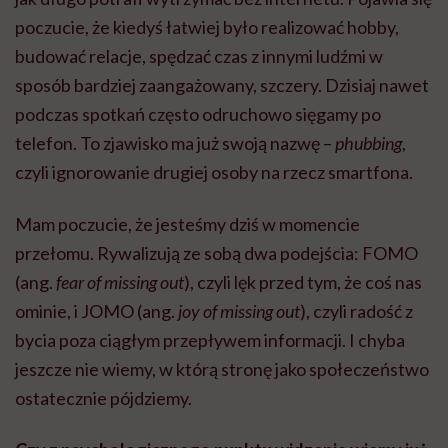
poczucie, że kiedyś łatwiej było realizować hobby,
budować relacje, spędzać czas z innymi ludźmi w
sposób bardziej zaangażowany, szczery. Dzisiaj nawet
podczas spotkań często odruchowo sięgamy po
telefon. To zjawisko ma już swoją nazwę –
phubbing
,
czyli ignorowanie drugiej osoby na rzecz smartfona.
Mam poczucie, że jesteśmy dziś w momencie
przełomu. Rywalizują ze sobą dwa podejścia: FOMO
(ang.
fear of missing out
), czyli lęk przed tym, że coś nas
ominie, i JOMO (ang.
joy of missing out
), czyli radość z
bycia poza ciągłym przepływem informacji. I chyba
jeszcze nie wiemy, w którą stronę jako społeczeństwo
ostatecznie pójdziemy.