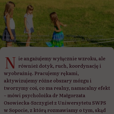
Powrót do analogowych rozrywek: czego dzieci mogą nauczyć się z zabaw,
które wielu rodziców pamięta z własnego dzieciństwa? / Fot. DVrcan / Getty
Images
N
ie angażujemy wyłącznie wzroku, ale
również dotyk, ruch, koordynację i
wyobraźnię. Pracujemy rękami,
aktywizujemy różne obszary mózgu i
tworzymy coś, co ma realny, namacalny efekt
– mówi psycholożka dr Małgorzata
Osowiecka-Szczygieł z Uniwersytetu SWPS
w Sopocie, z którą rozmawiamy o tym, skąd