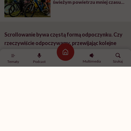
świeżym powietrzu mniej czasu
niż więzień na spacerze
penitencjarnym”
Scrollowanie bywa częstą formą odpoczynku. Czy
rzeczywiście odpoczywamy, przewijając kolejne
treści w telefonie?
Strona główna
Multimedia
Szukaj
Tematy
Podcast
Być może warto zacząć od tego, że wielu ludzi tak
naprawdę nie wie, czym jest odpoczynek. Każdy z nas
potrzebuje innej ilości stymulacji, ale co do zasady po
całym dniu pracy, zwłaszcza wieczorem, nasz
organizm potrzebuje wyciszenia, a nie kolejnych
bodźców. Kiedyś było o to łatwiej, bo ludzie żyli w
rytmie wyznaczanym przez światło dzienne: gdy
robiło się ciemno, naturalnie zwalniali tempo i