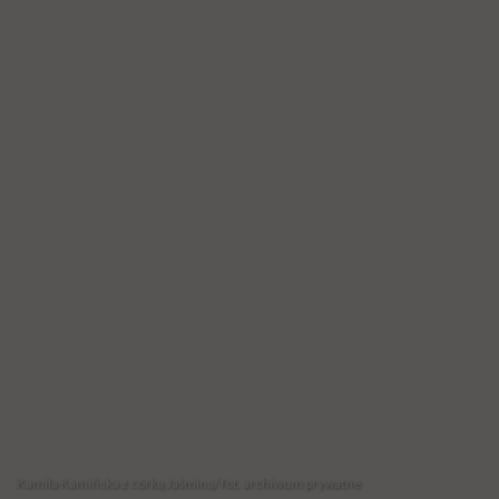
Kamila Kamińska z córką Jaśminą/ fot. archiwum prywatne