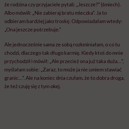
że rodzina czy przyjaciele pytali: „Jeszcze?” (śmiech).
Albo mówili: „Nie zabieraj bratu mleczka”. Ja to
odbieram bardziej jako troskę. Odpowiadałam wtedy:
„Ona jeszcze potrzebuje.”
Ale jednocześnie sama ze sobą rozkminiałam, o co tu
chodzi, dlaczego tak długo karmię. Kiedy ktoś do mnie
przychodził i mówił: „Ale przecież ona już taka duża…”,
myślałam sobie: „Zaraz, to może ja nie umiem stawiać
granic…”. Ale na koniec dnia czułam, że to dobra droga,
że też czuję się z tym okej.