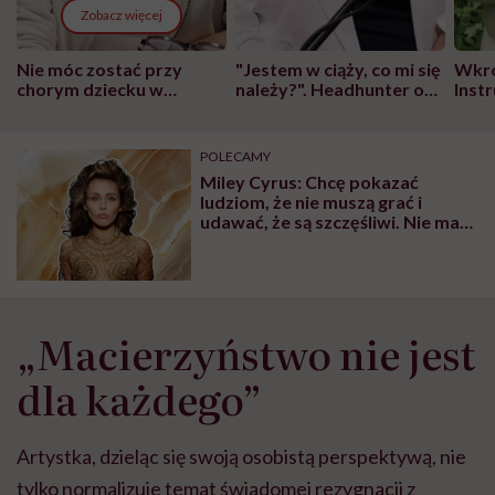
Zobacz więcej
Nie móc zostać przy
"Jestem w ciąży, co mi się
Wkró
chorym dziecku w
należy?". Headhunter o
Inst
szpitalu to tortura.
zmianie pokoleniowej u
atak
"Przeszkadzać w tym
kobiet w ciąży na rynku
wars
może chyba tylko
pracy
eksp
POLECAMY
głupota i brak
Miley Cyrus: Chcę pokazać
wyobraźni"
ludziom, że nie muszą grać i
udawać, że są szczęśliwi. Nie ma
nic gorszego niż bycie fałszywie
szczęśliwym
„Macierzyństwo nie jest
dla każdego”
Artystka, dzieląc się swoją osobistą perspektywą, nie
tylko normalizuje temat świadomej rezygnacji z