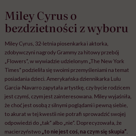
Miley Cyrus o
bezdzietności z wyboru
Miley Cyrus, 32-letnia piosenkarka i aktorka,
zdobywczyni nagrody Grammy za hitowy przebój
„Flowers”, w wywiadzie udzielonym „The New York
Times” podzieliła się swoimi przemyśleniami na temat
posiadania dzieci. Amerykańska dziennikarka Lulu
Garcia-Navarro zapytała artystkę, czy bycie rodzicem
jest czymś, czym jest zainteresowana. Miley wyjaśniła,
że choć jest osobą z silnymi poglądami i pewną siebie,
to akurat w tej kwestii nie potrafi sprowadzić swojej
odpowiedzi do „tak” albo „nie”. Doprecyzowała, że
macierzyństwo
„to nie jest coś, na czym się skupia”
.