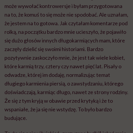
może wywołać kontrowersje i byłam przygotowana
na to, że komuś to się może nie spodobać. Ale uznałam,
że jestem na to gotowa. Jak czytałam komentarze pod
rolką, na początku bardzo mnie ucieszyło, że pojawiło
się dużo głosów innych długokarmiących mam, które
zaczęły dzielić się swoimi historiami. Bardzo
pozytywnie zaskoczyło mnie, że jest tak wiele kobiet,
które karmią trzy, cztery czy nawet pięć lat. Pisały o
odwadze, której im dodaję, normalizując temat
długiego karmienia piersią, o zawstydzaniu, którego
doświadczają, karmiąc długo, nawet ze strony rodziny.
Że się z tym kryją w obawie przed krytyką i że to
wspaniałe, że ja się nie wstydzę. To było bardzo
budujące.