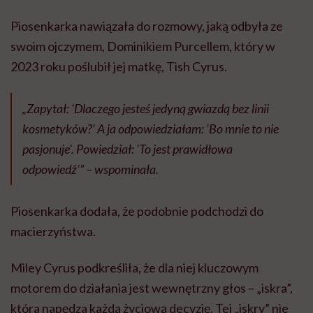
Piosenkarka ​​nawiązała do rozmowy, jaką odbyła ze
swoim ojczymem, Dominikiem Purcellem, który w
2023 roku poślubił jej matkę, Tish Cyrus.
„Zapytał: 'Dlaczego jesteś jedyną gwiazdą bez linii
kosmetyków?’ A ja odpowiedziałam: 'Bo mnie to nie
pasjonuje’. Powiedział: 'To jest prawidłowa
odpowiedź’” – wspominała.
Piosenkarka dodała, że podobnie podchodzi do
macierzyństwa.
Miley Cyrus podkreśliła, że dla niej kluczowym
motorem do działania jest wewnętrzny głos – „iskra”,
która napędza każdą życiową decyzję. Tej „iskry” nie