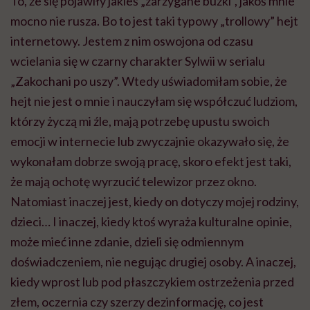
To, że się pojawiły jakieś „zarzygane buźki”, jakoś mnie
mocno nie rusza. Bo to jest taki typowy „trollowy” hejt
internetowy. Jestem z nim oswojona od czasu
wcielania się w czarny charakter Sylwii w serialu
„Zakochani po uszy”. Wtedy uświadomiłam sobie, że
hejt nie jest o mnie i nauczyłam się współczuć ludziom,
którzy życzą mi źle, mają potrzebę upustu swoich
emocji w internecie lub zwyczajnie okazywało się, że
wykonałam dobrze swoją pracę, skoro efekt jest taki,
że mają ochotę wyrzucić telewizor przez okno.
Natomiast inaczej jest, kiedy on dotyczy mojej rodziny,
dzieci… I inaczej, kiedy ktoś wyraża kulturalne opinie,
może mieć inne zdanie, dzieli się odmiennym
doświadczeniem, nie negując drugiej osoby. A inaczej,
kiedy wprost lub pod płaszczykiem ostrzeżenia przed
złem, oczernia czy szerzy dezinformację, co jest