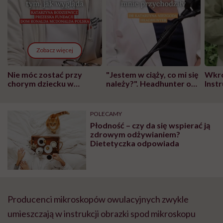
Zobacz więcej
Nie móc zostać przy
"Jestem w ciąży, co mi się
Wkró
chorym dziecku w
należy?". Headhunter o
Inst
szpitalu to tortura.
zmianie pokoleniowej u
atak
"Przeszkadzać w tym
kobiet w ciąży na rynku
wars
może chyba tylko
pracy
eksp
POLECAMY
głupota i brak
Płodność – czy da się wspierać ją
wyobraźni"
zdrowym odżywianiem?
Dietetyczka odpowiada
Producenci mikroskopów owulacyjnych zwykle
umieszczają w instrukcji obrazki spod mikroskopu