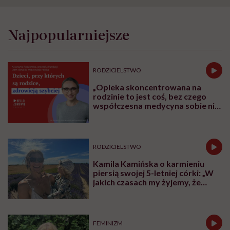
Najpopularniejsze
RODZICIELSTWO
„Opieka skoncentrowana na
rodzinie to jest coś, bez czego
współczesna medycyna sobie nie
poradzi”
RODZICIELSTWO
Kamila Kamińska o karmieniu
piersią swojej 5-letniej córki: „W
jakich czasach my żyjemy, że
naturalne sprawy musimy
normalizować?”
FEMINIZM