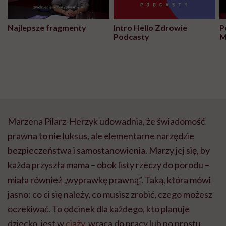
Najlepsze fragmenty
Intro Hello Zdrowie
P
Podcasty
M
Marzena Pilarz-Herzyk udowadnia, że świadomość
prawna to nie luksus, ale elementarne narzędzie
bezpieczeństwa i samostanowienia. Marzy jej się, by
każda przyszła mama – obok listy rzeczy do porodu –
miała również „wyprawkę prawną”. Taką, która mówi
jasno: co ci się należy, co musisz zrobić, czego możesz
oczekiwać. To odcinek dla każdego, kto planuje
dziecko, jest w
ciąży
, wraca do pracy lub po prostu