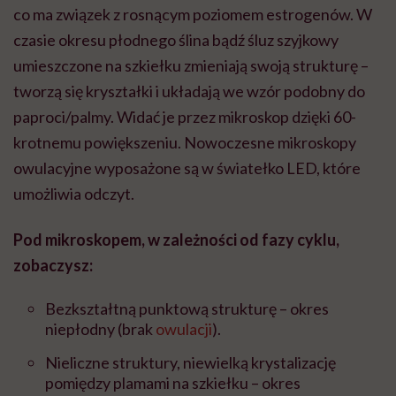
co ma związek z rosnącym poziomem estrogenów. W
czasie okresu płodnego ślina bądź śluz szyjkowy
umieszczone na szkiełku zmieniają swoją strukturę –
tworzą się kryształki i układają we wzór podobny do
paproci/palmy. Widać je przez mikroskop dzięki 60-
krotnemu powiększeniu. Nowoczesne mikroskopy
owulacyjne wyposażone są w światełko LED, które
umożliwia odczyt.
Pod mikroskopem, w zależności od fazy cyklu,
zobaczysz:
Bezkształtną punktową strukturę – okres
niepłodny (brak
owulacji
).
Nieliczne struktury, niewielką krystalizację
pomiędzy plamami na szkiełku – okres