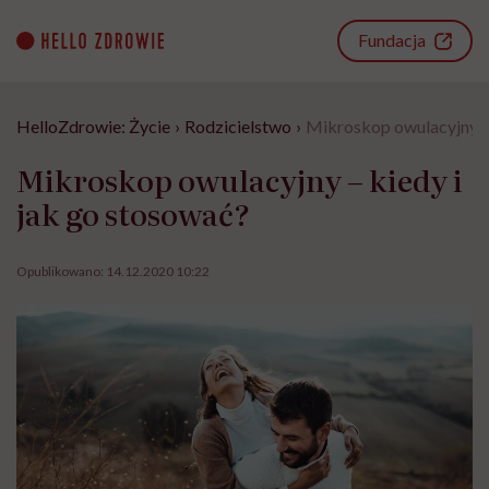
Go
to
Fundacja
content
HelloZdrowie: Życie
›
Rodzicielstwo
›
Mikroskop owulacyjny – 
Mikroskop owulacyjny – kiedy i
jak go stosować?
Opublikowano:
14.12.2020 10:22