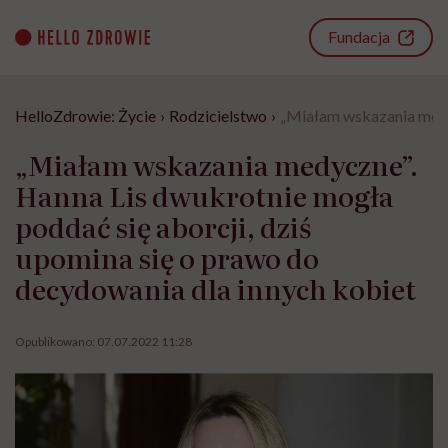
Go
to
Fundacja
content
HelloZdrowie: Życie
›
Rodzicielstwo
›
„Miałam wskazania medyc
„Miałam wskazania medyczne”.
Hanna Lis dwukrotnie mogła
poddać się aborcji, dziś
upomina się o prawo do
decydowania dla innych kobiet
Opublikowano:
07.07.2022 11:28