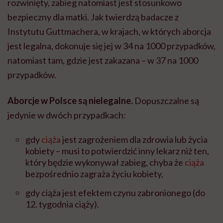
rozwinięty, zabieg natomiast jest stosunkowo
bezpieczny dla matki. Jak twierdzą badacze z
Instytutu Guttmachera, w krajach, w których aborcja
jest legalna, dokonuje się jej w 34 na 1000 przypadków,
natomiast tam, gdzie jest zakazana – w 37 na 1000
przypadków.
Aborcje w Polsce są nielegalne.
Dopuszczalne są
jedynie w dwóch przypadkach:
gdy
ciąża
jest zagrożeniem dla zdrowia lub życia
kobiety – musi to potwierdzić inny lekarz niż ten,
który będzie wykonywał zabieg, chyba że
ciąża
bezpośrednio zagraża życiu kobiety,
gdy ciąża jest efektem czynu zabronionego (do
12. tygodnia ciąży).