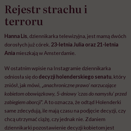
Rejestr strachu i
terroru
Hanna Lis
, dziennikarka telewizyjna, jest mamą dwóch
dorosłych już córek.
23-letnia Julia oraz 21-letnia
Ania
mieszkają w Amsterdamie.
W ostatnim wpisie na Instagramie dziennikarka
odniosła się do
decyzji holenderskiego senatu
, który
zniósł, jak mówi, „
anachroniczne prawo’ narzucające
kobietom obowiązkowy, 5-dniowy 'czas do namysłu’ przed
zabiegiem aborcji
”. A to oznacza, że odtąd Holenderki
same zdecydują, ile mają czasu na podjęcie decyzji, czy
chcą utrzymać ciążę, czy jednak nie. Zdaniem
dziennikarki pozostawienie decyzji kobietom jest