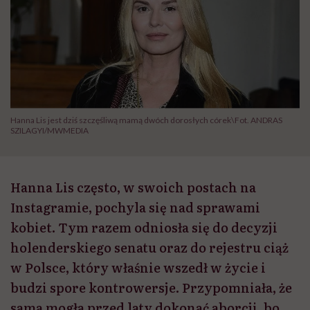
Hanna Lis jest dziś szczęśliwą mamą dwóch dorosłych córek\Fot. ANDRAS
SZILAGYI/MWMEDIA
Hanna Lis często, w swoich postach na
Instagramie, pochyla się nad sprawami
kobiet. Tym razem odniosła się do decyzji
holenderskiego senatu oraz do rejestru ciąż
w Polsce, który właśnie wszedł w życie i
budzi spore kontrowersje. Przypomniała, że
sama mogła przed laty dokonać aborcji, bo