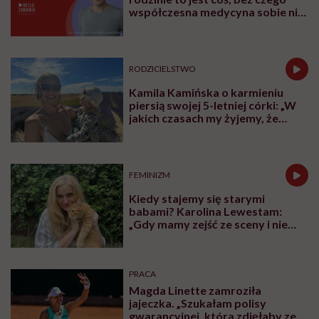
współczesna medycyna sobie nie
poradzi”
RODZICIELSTWO
Kamila Kamińska o karmieniu
piersią swojej 5-letniej córki: „W
jakich czasach my żyjemy, że
naturalne sprawy musimy
normalizować?”
FEMINIZM
Kiedy stajemy się starymi
babami? Karolina Lewestam:
„Gdy mamy zejść ze sceny i nie
psuć widoku”
PRACA
Magda Linette zamroziła
jajeczka. „Szukałam polisy
gwarancyjnej, która zdjęłaby ze