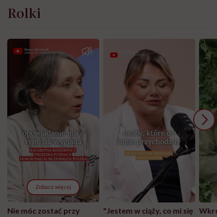
Rolki
Zobacz więcej
Nie móc zostać przy
"Jestem w ciąży, co mi się
Wkró