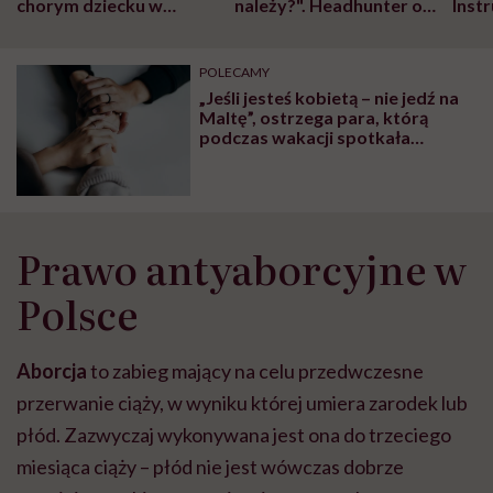
chorym dziecku w
należy?". Headhunter o
Inst
szpitalu to tortura.
zmianie pokoleniowej u
atak
"Przeszkadzać w tym
kobiet w ciąży na rynku
wars
może chyba tylko
pracy
eksp
POLECAMY
głupota i brak
„Jeśli jesteś kobietą – nie jedź na
wyobraźni"
Maltę”, ostrzega para, którą
podczas wakacji spotkała
tragedia
Prawo antyaborcyjne w
Polsce
Aborcja
to zabieg mający na celu przedwczesne
przerwanie ciąży, w wyniku której umiera zarodek lub
płód. Zazwyczaj wykonywana jest ona do trzeciego
miesiąca ciąży – płód nie jest wówczas dobrze