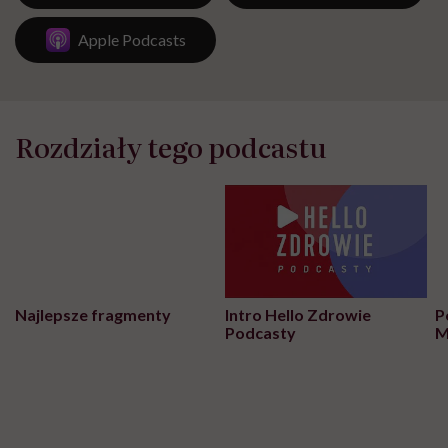
Apple Podcasts
Rozdziały tego podcastu
Najlepsze fragmenty
Intro Hello Zdrowie
P
Podcasty
M