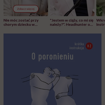
Zobacz więcej
Nie móc zostać przy
"Jestem w ciąży, co mi się
Wkró
chorym dziecku w
należy?". Headhunter o
Inst
szpitalu to tortura.
zmianie pokoleniowej u
atak
"Przeszkadzać w tym
kobiet w ciąży na rynku
wars
może chyba tylko
pracy
eksp
głupota i brak
wyobraźni"