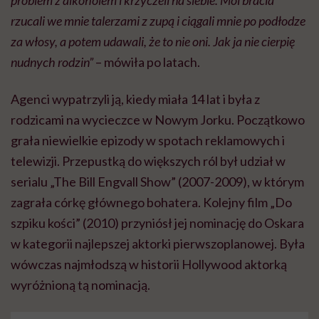
rzucali we mnie talerzami z zupą i ciągali mnie po podłodze
za włosy, a potem udawali, że to nie oni. Jak ja nie cierpię
nudnych rodzin”
– mówiła po latach.
Agenci wypatrzyli ją, kiedy miała 14 lat i była z
rodzicami na wycieczce w Nowym Jorku. Początkowo
grała niewielkie epizody w spotach reklamowych i
telewizji. Przepustką do większych ról był udział w
serialu „The Bill Engvall Show” (2007-2009), w którym
zagrała córkę głównego bohatera. Kolejny film „Do
szpiku kości” (2010) przyniósł jej nominację do Oskara
w kategorii najlepszej aktorki pierwszoplanowej. Była
wówczas najmłodszą w historii Hollywood aktorką
wyróżnioną tą nominacją.