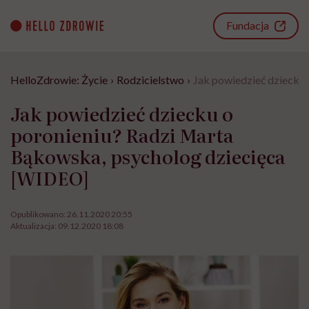
Go
to
Fundacja
content
HelloZdrowie: Życie
›
Rodzicielstwo
›
Jak powiedzieć dziecku
Jak powiedzieć dziecku o
poronieniu? Radzi Marta
Bąkowska, psycholog dziecięca
[WIDEO]
Opublikowano:
26.11.2020 20:55
Aktualizacja:
09.12.2020 18:08