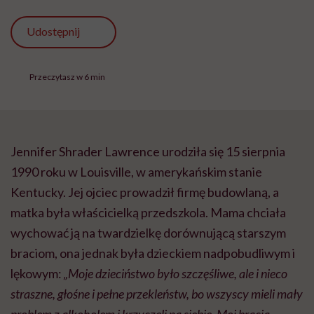
Udostępnij
Przeczytasz w 6 min
Jennifer Shrader Lawrence urodziła się 15 sierpnia
1990 roku w Louisville, w amerykańskim stanie
Kentucky. Jej ojciec prowadził firmę budowlaną, a
matka była właścicielką przedszkola. Mama chciała
wychować ją na twardzielkę dorównującą starszym
braciom, ona jednak była dzieckiem nadpobudliwym i
lękowym:
„Moje dzieciństwo było szczęśliwe, ale i nieco
straszne, głośne i pełne przekleństw, bo wszyscy mieli mały
problem z alkoholem i krzyczeli na siebie. Moi bracia