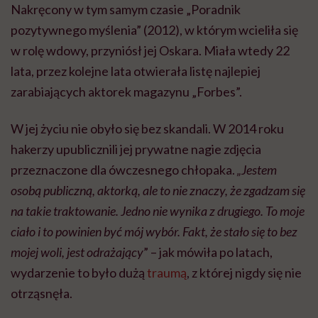
Nakręcony w tym samym czasie „Poradnik
pozytywnego myślenia” (2012), w którym wcieliła się
w rolę wdowy, przyniósł jej Oskara. Miała wtedy 22
lata, przez kolejne lata otwierała listę najlepiej
zarabiających aktorek magazynu „Forbes”.
W jej życiu nie obyło się bez skandali. W 2014 roku
hakerzy upublicznili jej prywatne nagie zdjęcia
przeznaczone dla ówczesnego chłopaka.
„Jestem
osobą publiczną, aktorką, ale to nie znaczy, że zgadzam się
na takie traktowanie. Jedno nie wynika z drugiego. To moje
ciało i to powinien być mój wybór. Fakt, że stało się to bez
mojej woli, jest odrażający
” – jak mówiła po latach,
wydarzenie to było dużą
traumą
, z której nigdy się nie
otrząsnęła.