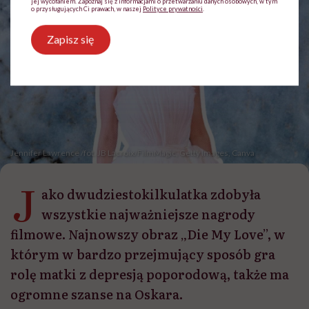
jej wycofaniem. Zapoznaj się z informacjami o przetwarzaniu danych osobowych, w tym
o przysługujących Ci prawach, w naszej
Polityce prywatności
.
Zapisz się
Jennifer Lawrence /fot. JB Lacroix/FilmMagic, Getty Images, Canva
J
ako dwudziestokilkulatka zdobyła
wszystkie najważniejsze nagrody
filmowe. Najnowszy obraz „Die My Love”, w
którym w bardzo przejmujący sposób gra
rolę matki z depresją poporodową, także ma
ogromne szanse na Oskara.