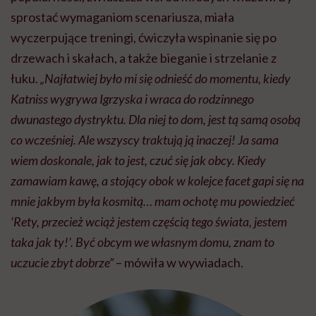
sprostać wymaganiom scenariusza, miała
wyczerpujące treningi, ćwiczyła wspinanie się po
drzewach i skałach, a także bieganie i strzelanie z
łuku.
„Najłatwiej było mi się odnieść do momentu, kiedy
Katniss wygrywa Igrzyska i wraca do rodzinnego
dwunastego dystryktu. Dla niej to dom, jest tą samą osobą
co wcześniej. Ale wszyscy traktują ją inaczej! Ja sama
wiem doskonale, jak to jest, czuć się jak obcy. Kiedy
zamawiam kawę, a stojący obok w kolejce facet gapi się na
mnie jakbym była kosmitą… mam ochotę mu powiedzieć
‘Rety, przecież wciąż jestem częścią tego świata, jestem
taka jak ty!’. Być obcym we własnym domu, znam to
uczucie zbyt dobrze”
– mówiła w wywiadach.