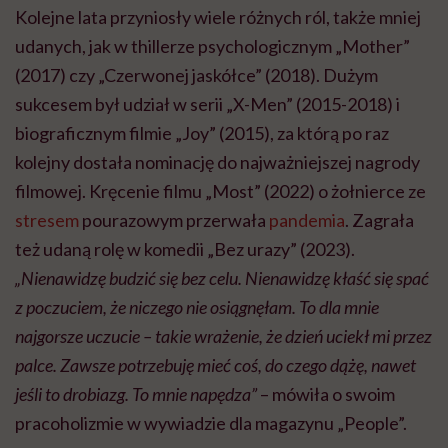
Kolejne lata przyniosły wiele różnych ról, także mniej
udanych, jak w thillerze psychologicznym „Mother”
(2017) czy „Czerwonej jaskółce” (2018). Dużym
sukcesem był udział w serii „X-Men” (2015-2018) i
biograficznym filmie „Joy” (2015), za którą po raz
kolejny dostała nominację do najważniejszej nagrody
filmowej. Kręcenie filmu „Most” (2022) o żołnierce ze
stresem
pourazowym przerwała
pandemia
. Zagrała
też udaną rolę w komedii „Bez urazy” (2023).
„Nienawidzę budzić się bez celu. Nienawidzę kłaść się spać
z poczuciem, że niczego nie osiągnęłam. To dla mnie
najgorsze uczucie – takie wrażenie, że dzień uciekł mi przez
palce. Zawsze potrzebuję mieć coś, do czego dążę, nawet
jeśli to drobiazg. To mnie napędza”
– mówiła o swoim
pracoholizmie w wywiadzie dla magazynu „People”.