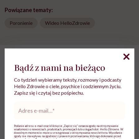
Powiązane tematy:
Poronienie
Wideo HelloZdrowie
HelloZdrowie: Życie
›
Feminizm
›
Jennifer Lawrence: „Kiedy mó
Bądź z nami na bieżąco
Jennifer Lawrence: „Kiedy
Co tydzień wybieramy teksty, rozmowy i podcasty
mówimy szczerze, co myślimy,
Hello Zdrowie o ciele, psychice i codziennym życiu.
Zapisz się i czytaj bez pośpiechu.
nazywają nas zdzirami”
Adres
e-
mail
*
Jolanta Pawnik
Opublikowano:
19.09.2025 12:17
Podanie adresu e-mail oraz kliknięcie „Zapisz się” oznacza zgodę na otrzymywanie
wiadomości o nowościach, produktach, promocjach lub usługach dot. Hello Zdrowie. W
dowolnym momencie możesz zrezygnować z otrzymywania newslettera. Wycofanie
zgody nie ma wpływu na zgodność z prawem przetwarzania, którego dokonano przed