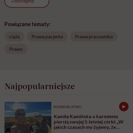
Udostępnij
Powiązane tematy:
ciąża
Prawa pacjenta
Prawa pracownika
Prawo
Najpopularniejsze
RODZICIELSTWO
Kamila Kamińska o karmieniu
piersią swojej 5-letniej córki: „W
jakich czasach my żyjemy, że
naturalne sprawy musimy