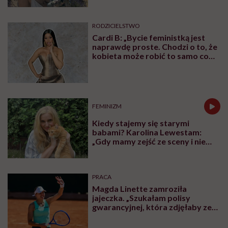
normalizować?”
RODZICIELSTWO
Cardi B: „Bycie feministką jest
naprawdę proste. Chodzi o to, że
kobieta może robić to samo co
mężczyzna. Wszystko, co potrafi
mężczyzna, potrafię i ja”
FEMINIZM
Kiedy stajemy się starymi
babami? Karolina Lewestam:
„Gdy mamy zejść ze sceny i nie
psuć widoku”
PRACA
Magda Linette zamroziła
jajeczka. „Szukałam polisy
gwarancyjnej, która zdjęłaby ze
mnie presję tykającego czasu”