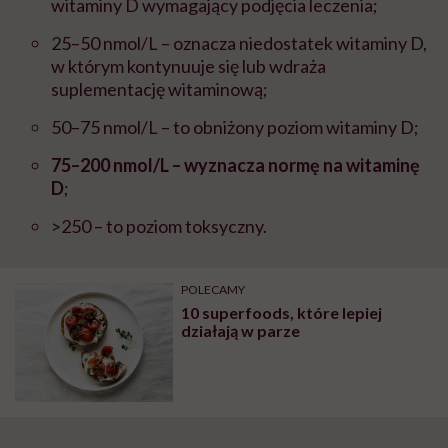
witaminy D wymagający podjęcia leczenia;
25–50 nmol/L – oznacza niedostatek witaminy D,
w którym kontynuuje się lub wdraża
suplementację witaminową;
50–75 nmol/L – to obniżony poziom witaminy D;
75–200 nmol/L – wyznacza normę na witaminę
D
;
>250 – to poziom toksyczny.
POLECAMY
10 superfoods, które lepiej
działają w parze