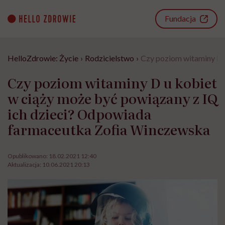
Go
to
Fundacja
content
HelloZdrowie: Życie
›
Rodzicielstwo
›
Czy poziom witaminy D 
Czy poziom witaminy D u kobiet
w ciąży może być powiązany z IQ
ich dzieci? Odpowiada
farmaceutka Zofia Winczewska
Opublikowano:
18.02.2021 12:40
Aktualizacja:
10.06.2021 20:13