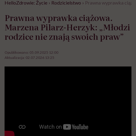
HelloZdrowie: Życie
›
Rodzicielstwo
›
Prawna wyprawka ciążow
Prawna wyprawka ciążowa.
Marzena Pilarz-Herzyk: „Młodzi
rodzice nie znają swoich praw”
Opublikowano:
05.09.2025 12:00
Aktualizacja:
02.07.2026 13:25