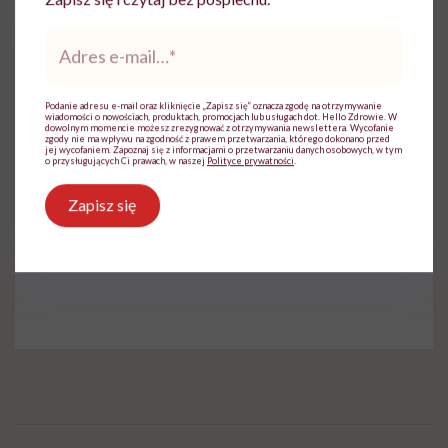
marketingowe” – pisze o sobie farmaceutka.
Adres
e-
mail
*
Podanie adresu e-mail oraz kliknięcie „Zapisz się” oznacza zgodę na otrzymywanie
wiadomości o nowościach, produktach, promocjach lub usługach dot. Hello Zdrowie. W
dowolnym momencie możesz zrezygnować z otrzymywania newslettera. Wycofanie
zgody nie ma wpływu na zgodność z prawem przetwarzania, którego dokonano przed
jej wycofaniem. Zapoznaj się z informacjami o przetwarzaniu danych osobowych, w tym
Do wyświetlenia tego materiału z zewnętrznego
o przysługujących Ci prawach, w naszej
Polityce prywatności
.
serwisu (Instagram, Facebook, YouTube, itp.)
wymagana jest zgoda na pliki cookie.
Zapisz się
Zmień ustawienia