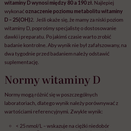
witaminy D wynosi między 80 a 190 zł.
Najlepiej
wykonać
oznaczenie poziomu
metabolitu witaminy
D – 25(OH)
2.
Jeśli okaże się, że mamy za niski poziom
witaminy D, poprośmy specjalistę o dostosowanie
dawki i preparatu. Po jakimś czasie warto zrobić
badanie kontrolne. Aby wynik nie był zafałszowany, na
dwa tygodnie przed badaniem należy odstawić
suplementację.
Normy witaminy D
Normy mogą różnić się w poszczególnych
laboratoriach, dlatego wynik należy porównywać z
wartościami referencyjnymi. Zwykle wynik:
< 25 nmol/L – wskazuje na ciężki niedobór