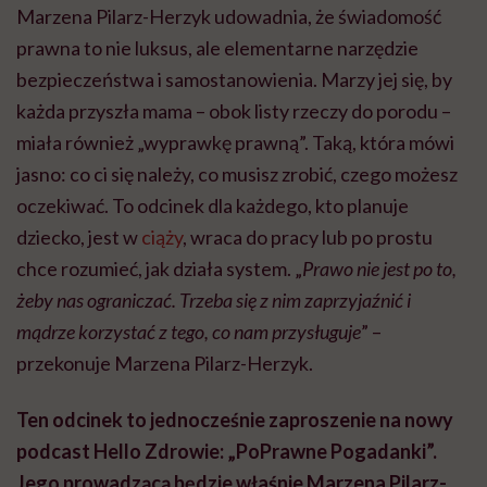
Marzena Pilarz-Herzyk udowadnia, że świadomość
prawna to nie luksus, ale elementarne narzędzie
bezpieczeństwa i samostanowienia. Marzy jej się, by
każda przyszła mama – obok listy rzeczy do porodu –
miała również „wyprawkę prawną”. Taką, która mówi
jasno: co ci się należy, co musisz zrobić, czego możesz
oczekiwać. To odcinek dla każdego, kto planuje
dziecko, jest w
ciąży
, wraca do pracy lub po prostu
chce rozumieć, jak działa system. „
Prawo nie jest po to,
żeby nas ograniczać. Trzeba się z nim zaprzyjaźnić i
mądrze korzystać z tego, co nam przysługuje
” –
przekonuje Marzena Pilarz-Herzyk.
Ten odcinek to jednocześnie zaproszenie na nowy
podcast Hello Zdrowie: „PoPrawne Pogadanki”.
Jego prowadzącą będzie właśnie Marzena Pilarz-