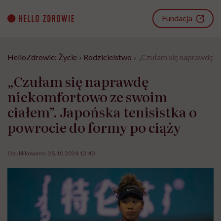
Go
to
Fundacja
content
HelloZdrowie: Życie
›
Rodzicielstwo
›
„Czułam się naprawdę ni
„Czułam się naprawdę
niekomfortowo ze swoim
ciałem”. Japońska tenisistka o
powrocie do formy po ciąży
Opublikowano:
28.10.2024 13:40