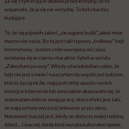
Że się z tym kryją w obawie przed krytyką i że to
wspaniałe, że ja się nie wstydzę. To było bardzo
budujące.
To, że się pojawiły jakieś „zarzygane buźki”, jakoś mnie
mocno nie rusza. Bo to jest taki typowy „trollowy” hejt
internetowy. Jestem z nim oswojona od czasu
wcielania się w czarny charakter Sylwii w serialu
„Zakochani po uszy”. Wtedy uświadomiłam sobie, że
hejt nie jest o mnie i nauczyłam się współczuć ludziom,
którzy życzą mi źle, mają potrzebę upustu swoich
emocji w internecie lub zwyczajnie okazywało się, że
wykonałam dobrze swoją pracę, skoro efekt jest taki,
że mają ochotę wyrzucić telewizor przez okno.
Natomiast inaczej jest, kiedy on dotyczy mojej rodziny,
dzieci… I inaczej, kiedy ktoś wyraża kulturalne opinie,