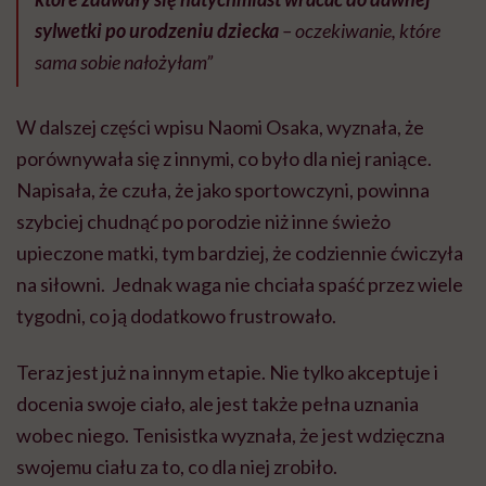
sylwetki po urodzeniu dziecka
– oczekiwanie, które
sama sobie nałożyłam”
W dalszej części wpisu Naomi Osaka, wyznała, że
porównywała się z innymi, co było dla niej raniące.
Napisała, że czuła, że jako sportowczyni, powinna
szybciej chudnąć po porodzie niż inne świeżo
upieczone matki, tym bardziej, że codziennie ćwiczyła
na siłowni. Jednak waga nie chciała spaść przez wiele
tygodni, co ją dodatkowo frustrowało.
Teraz jest już na innym etapie. Nie tylko akceptuje i
docenia swoje ciało, ale jest także pełna uznania
wobec niego. Tenisistka wyznała, że jest wdzięczna
swojemu ciału za to, co dla niej zrobiło.