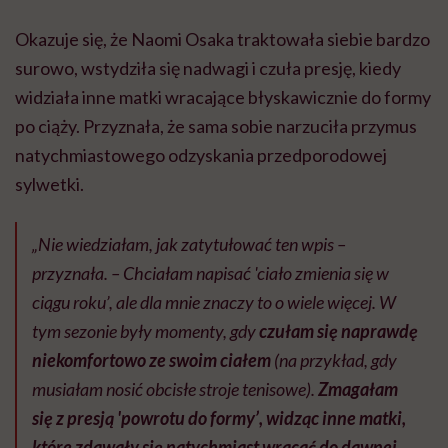
Okazuje się, że Naomi Osaka traktowała siebie bardzo
surowo, wstydziła się nadwagi i czuła presję, kiedy
widziała inne matki wracające błyskawicznie do formy
po ciąży. Przyznała, że sama sobie narzuciła przymus
natychmiastowego odzyskania przedporodowej
sylwetki.
„Nie wiedziałam, jak zatytułować ten wpis –
przyznała. – Chciałam napisać 'ciało zmienia się w
ciągu roku’, ale dla mnie znaczy to o wiele więcej. W
tym sezonie były momenty, gdy
czułam się naprawdę
niekomfortowo ze swoim ciałem
(na przykład, gdy
musiałam nosić obcisłe stroje tenisowe).
Zmagałam
się z presją 'powrotu do formy’, widząc inne matki,
które zdawały się natychmiast wracać do dawnej