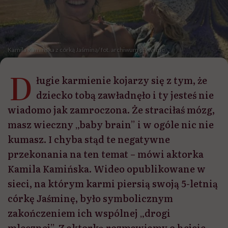
Kamila Kamińska z córką Jaśminą/ fot. archiwum prywatne
D
ługie karmienie kojarzy się z tym, że
dziecko tobą zawładnęło i ty jesteś nie
wiadomo jak zamroczona. Że straciłaś mózg,
masz wieczny „baby brain” i w ogóle nic nie
kumasz. I chyba stąd te negatywne
przekonania na ten temat – mówi aktorka
Kamila Kamińska. Wideo opublikowane w
sieci, na którym karmi piersią swoją 5-letnią
córkę Jaśminę, było symbolicznym
zakończeniem ich wspólnej „drogi
mlecznej”. Z aktorką rozmawiamy o hejcie,