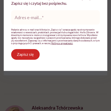
Zapisz się i czytaj bez pośpiechu.
Adres
e-
mail
*
Do wyświetlenia tego materiału z zewnętrznego
Podanie adresu e-mail oraz kliknięcie „Zapisz się” oznacza zgodę na otrzymywanie
wiadomości o nowościach, produktach, promocjach lub usługach dot. Hello Zdrowie. W
serwisu (Instagram, Facebook, YouTube, itp.)
dowolnym momencie możesz zrezygnować z otrzymywania newslettera. Wycofanie
wymagana jest zgoda na pliki cookie.
zgody nie ma wpływu na zgodność z prawem przetwarzania, którego dokonano przed
jej wycofaniem. Zapoznaj się z informacjami o przetwarzaniu danych osobowych, w tym
o przysługujących Ci prawach, w naszej
Polityce prywatności
.
Zmień ustawienia
Zapisz się
Aleksandra Tchórzewska