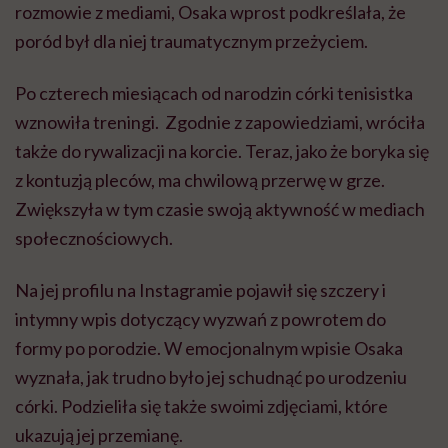
rozmowie z mediami, Osaka wprost podkreślała, że
poród był dla niej traumatycznym przeżyciem.
Po czterech miesiącach od narodzin córki tenisistka
wznowiła treningi. Zgodnie z zapowiedziami, wróciła
także do rywalizacji na korcie. Teraz, jako że boryka się
z kontuzją pleców, ma chwilową przerwę w grze.
Zwiększyła w tym czasie swoją aktywność w mediach
społecznościowych.
Na jej profilu na Instagramie pojawił się szczery i
intymny wpis dotyczący wyzwań z powrotem do
formy po porodzie. W emocjonalnym wpisie Osaka
wyznała, jak trudno było jej schudnąć po urodzeniu
córki. Podzieliła się także swoimi zdjęciami, które
ukazują jej przemianę.