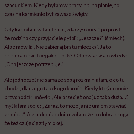
szacunkiem. Kiedy byłam w pracy, np. na planie, to
czas na karmienie był zawsze święty.
Gdy karmiłam w tandemie, zdarzyło mi się po prostu,
że rodzina czy przyjaciele pytali: „Jeszcze?” (śmiech).
Albo mówili: „Nie zabieraj bratu mleczka”. Ja to
odbieram bardziej jako troskę. Odpowiadałam wtedy:
„Ona jeszcze potrzebuje.”
Ale jednocześnie sama ze sobą rozkminiałam, o co tu
chodzi, dlaczego tak długo karmię. Kiedy ktoś do mnie
przychodził i mówił: „Ale przecież ona już taka duża…”,
myślałam sobie: „Zaraz, to może ja nie umiem stawiać
granic…”. Ale na koniec dnia czułam, że to dobra droga,
że też czuję się z tym okej.