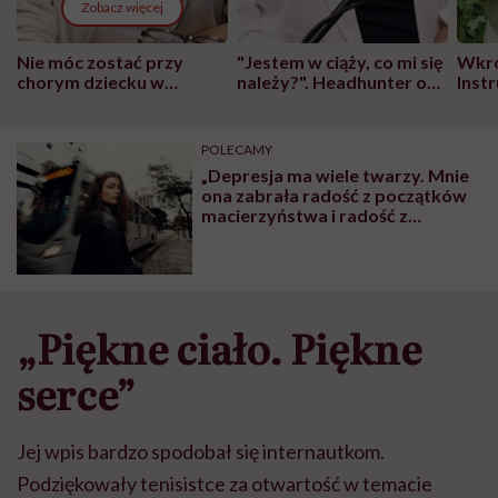
Zobacz więcej
Nie móc zostać przy
"Jestem w ciąży, co mi się
Wkró
chorym dziecku w
należy?". Headhunter o
Inst
szpitalu to tortura.
zmianie pokoleniowej u
atak
"Przeszkadzać w tym
kobiet w ciąży na rynku
wars
może chyba tylko
pracy
eksp
POLECAMY
głupota i brak
„Depresja ma wiele twarzy. Mnie
wyobraźni"
ona zabrała radość z początków
macierzyństwa i radość z
czegokolwiek” – pisze
psychodietetyczka Dominika
Musiałowska
„Piękne ciało. Piękne
serce”
Jej wpis bardzo spodobał się internautkom.
Podziękowały tenisistce za otwartość w temacie