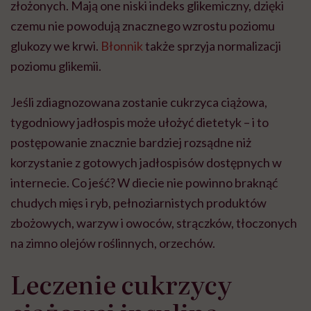
złożonych. Mają one niski indeks glikemiczny, dzięki
czemu nie powodują znacznego wzrostu poziomu
glukozy we krwi.
Błonnik
także sprzyja normalizacji
poziomu glikemii.
Jeśli zdiagnozowana zostanie cukrzyca ciążowa,
tygodniowy jadłospis może ułożyć dietetyk – i to
postępowanie znacznie bardziej rozsądne niż
korzystanie z gotowych jadłospisów dostępnych w
internecie. Co jeść? W diecie nie powinno braknąć
chudych mięs i ryb, pełnoziarnistych produktów
zbożowych, warzyw i owoców, strączków, tłoczonych
na zimno olejów roślinnych, orzechów.
Leczenie cukrzycy