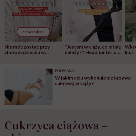
Zobacz więcej
Nie móc zostać przy
"Jestem w ciąży, co mi się
Wkró
chorym dziecku w
należy?". Headhunter o
Inst
szpitalu to tortura.
zmianie pokoleniowej u
atak
"Przeszkadzać w tym
kobiet w ciąży na rynku
wars
może chyba tylko
pracy
eksp
POLECAMY
głupota i brak
W jakim celu wykonuje się krzywą
wyobraźni"
cukrową w ciąży?
Cukrzyca ciążowa –