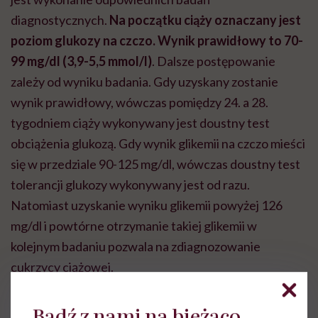
diagnostycznych.
Na początku ciąży oznaczany jest
poziom glukozy na czczo. Wynik prawidłowy to 70-
99 mg/dl (3,9-5,5 mmol/l)
. Dalsze postępowanie
zależy od wyniku badania. Gdy uzyskany zostanie
wynik prawidłowy, wówczas pomiędzy 24. a 28.
tygodniem ciąży wykonywany jest doustny test
obciążenia glukozą. Gdy wynik glikemii na czczo mieści
się w przedziale 90-125 mg/dl, wówczas doustny test
tolerancji glukozy wykonywany jest od razu.
Natomiast uzyskanie wyniku glikemii powyżej 126
mg/dl i powtórne otrzymanie takiej glikemii w
kolejnym badaniu pozwala na zdiagnozowanie
cukrzycy ciążowej.
Doustny test tolerancji glukozy wykonywany jest
Bądź z nami na bieżąco