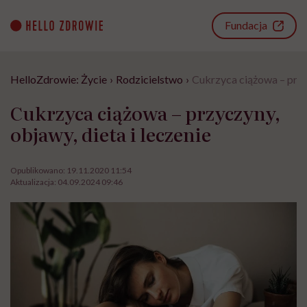
Go
to
Fundacja
content
HelloZdrowie: Życie
›
Rodzicielstwo
›
Cukrzyca ciążowa – przyc
Cukrzyca ciążowa – przyczyny,
objawy, dieta i leczenie
Opublikowano:
19.11.2020 11:54
Aktualizacja:
04.09.2024 09:46