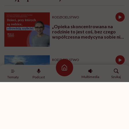
RODZICIELSTWO
„Opieka skoncentrowana na
rodzinie to jest coś, bez czego
współczesna medycyna sobie nie
poradzi”
RODZICIELSTWO
Kamila Kamińska o karmieniu
Strona główna
piersią swojej 5-letniej córki: „W
Multimedia
Szukaj
Tematy
Podcast
jakich czasach my żyjemy, że
naturalne sprawy musimy
normalizować?”
FEMINIZM
Kiedy stajemy się starymi
babami? Karolina Lewestam:
„Gdy mamy zejść ze sceny i nie
psuć widoku”