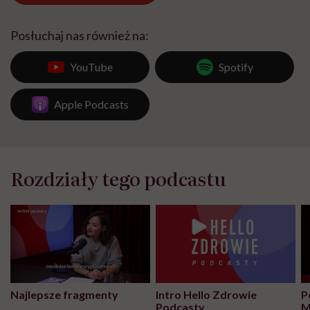
Posłuchaj nas również na:
YouTube
Spotify
Apple Podcasts
Rozdziały tego podcastu
Najlepsze fragmenty
Intro Hello Zdrowie
P
Podcasty
M