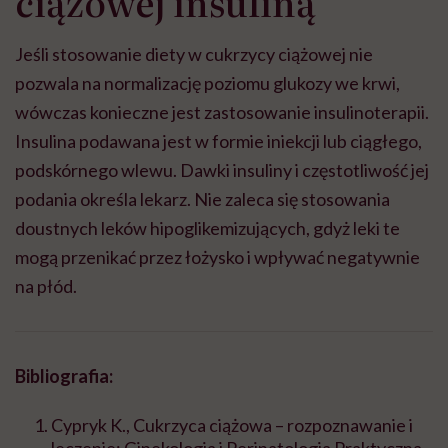
ciążowej insuliną
Jeśli stosowanie diety w cukrzycy ciążowej nie
pozwala na normalizację poziomu glukozy we krwi,
wówczas konieczne jest zastosowanie insulinoterapii.
Insulina podawana jest w formie iniekcji lub ciągłego,
podskórnego wlewu. Dawki insuliny i częstotliwość jej
podania określa lekarz. Nie zaleca się stosowania
doustnych leków hipoglikemizujących, gdyż leki te
mogą przenikać przez łożysko i wpływać negatywnie
na płód.
Bibliografia:
Cypryk K., Cukrzyca ciążowa – rozpoznawanie i
leczenie; Ginekologia i Perinatologia Praktyczna,