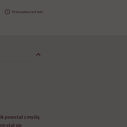
Przeczytasz w 3 min
nik powstał z myślą
em stał się