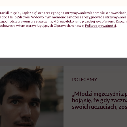
raz kliknięcie „Zapisz się” oznacza zgodę na otrzymywanie wiadomości o nowościach
ch dot. Hello Zdrowie. W dowolnym momencie możesz zrezygnować z otrzymywania 
zgodność z prawem przetwarzania, którego dokonano przed jej wycofaniem. Zapoznaj
j
sobowych, w tym o przysługujących Ci prawach, w naszej
Polityce prywatności
.
zy
"Jestem w ciąży, co mi się
Wkrótce nowa "
szpitalu
należy?". Headhunter o
Instrukcja". Tym 
szkadzać
zmianie pokoleniowej u
atakach paniki. Z
tylko
kobiet w ciąży na rynku
warsztat pacjen
braźni"
pracy
ekspercki
POLECAMY
„Młodzi mężczyźni z 
boją się, że gdy zacz
swoich uczuciach, zo