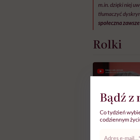
m.in. dzięki niej u
tłumaczyć dyskrym
społeczna zawsze 
Rolki
Bądź z 
Co tydzień wybie
codziennym życiu.
Adres
e-