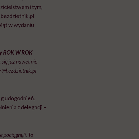
zicielstwem i tym,
@bezdzietnik.pl
wiąt w wydaniu
rzy ROK W ROK
się już nawet nie
e @bezdzietnik.pl
reg udogodnień.
ienia z delegacji –
 pociągnęli. To