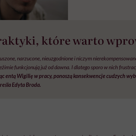
aktyki, które warto wpr
szone, narzucone, nieuzgodnione i niczym nierekompensowane 
żimie funkcjonują już od dawna. I dlatego sporo w nich frustracj
ąc entą Wigilię w pracy, ponoszą konsekwencje cudzych wyb
reśla Edyta Broda.