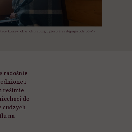
 tacy, którzy rok w rok pracują, dyżurują, zastępują rodziców" -
ę radośnie
godnione i
m reżimie
niechęci do
e cudzych
ilu na