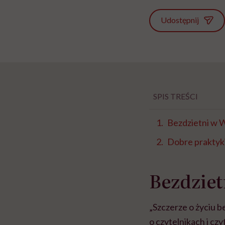
Udostępnij
SPIS TREŚCI
Bezdzietni w W
Dobre praktyk
Bezdziet
„Szczerze o życiu b
o czytelnikach i cz