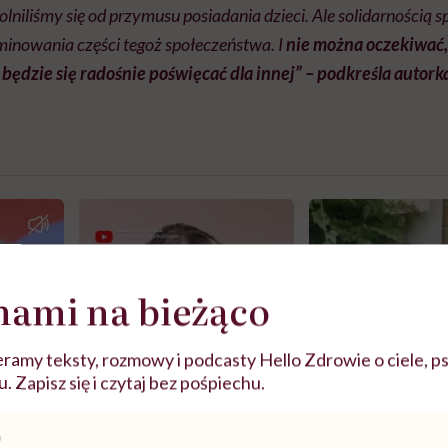
wolniliśmy się od przymusu posiadania dzieci. Ale solidarnością
inowania części tegoż społeczeństwa. I
nie można oczekiwać,
będzie się radośnie poświęcać dla innej” – podkreśla autork
nami na bieżąco
ramy teksty, rozmowy i podcasty Hello Zdrowie o ciele, ps
 Zapisz się i czytaj bez pośpiechu.