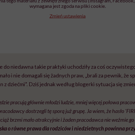
ia tego materiału z zewnętrznego serwisu (Instagram, Facebook, 
wymagana jest zgoda na pliki cookie.
Zmień ustawienia
ze do niedawna takie praktyki uchodziły za coś oczywisteg
ało i nie domagali się żadnych praw, „brali za pewnik, że 
n z dziećmi”. Dziś jednak według blogerki sytuacja się zmien
dzie pracują głównie młodzi ludzie, mniej więcej połowa prac
 pracodawcy dostrzegli tę sporą już grupę. Ja wiem, że hasło 
ż brzmi mało atrakcyjnie i żaden pracodawca nie weźmie go 
oska o równe prawa dla rodziców i niedzietnych powinna prz