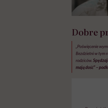
Dobre pr
„Poświęcenie wymu
Bezdzietni w tym re
rodziców.
Spędzaj
mają dość” – podk