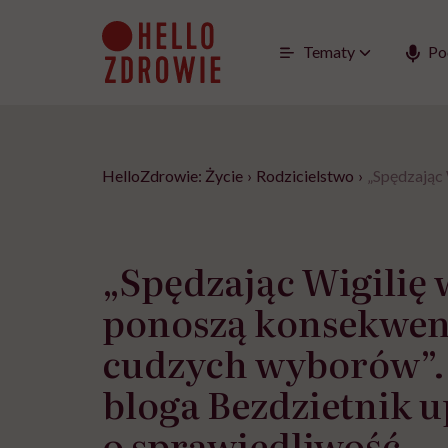
Go
to
content
Tematy
Po
HelloZdrowie: Życie
›
Rodzicielstwo
›
„Spędzając 
„Spędzając Wigilię 
ponoszą konsekwen
cudzych wyborów”.
bloga Bezdzietnik 
o sprawiedliwość