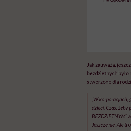
Do wyświetlen
Jak zauważa, jeszc
bezdzietnych było m
stworzone dla rodzi
„W korporacjach, g
dzieci. Czas, żeby
BEZDZIETNYM’ wcią
Jeszcze nie. Ale
tr