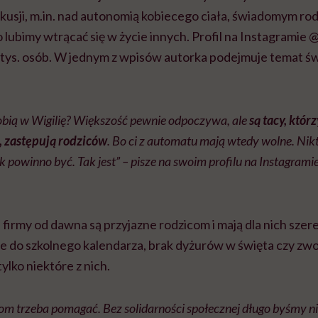
kusji, m.in. nad autonomią kobiecego ciała, świadomym rod
 lubimy wtrącać się w życie innych. Profil na Instagramie 
tys. osób. W jednym z wpisów autorka podejmuje temat ś
robią w Wigilię? Większość pewnie odpoczywa, ale
są tacy, któ
, zastępują rodziców
. Bo ci z automatu mają wtedy wolne. Nikt 
k powinno być. Tak jest” – pisze na swoim profilu na Instagrami
 firmy od dawna są przyjazne rodzicom i mają dla nich sze
 do szkolnego kalendarza, brak dyżurów w święta czy zwoln
tylko niektóre z nich.
com trzeba pomagać. Bez solidarności społecznej długo byśmy nie