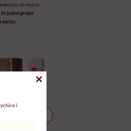
 społeczną nie można
 że jedna grupa
a wpisu.
ychice i