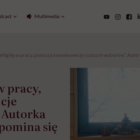
Multimedia
dcast
Wigilię w pracy, ponoszą konsekwencje cudzych wyborów”. Autor
w pracy,
cje
 Autorka
upomina się