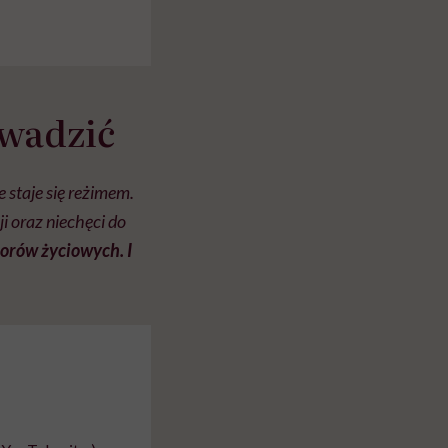
owadzić
staje się reżimem.
i oraz niechęci do
orów życiowych. I