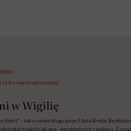
igilię
i, które warto wprowadzić
ni w Wigilię
ez dzieci” – tak o swoim blogu pisze Edyta Broda. Bezdziet
ytelniczkach takich jak ona – bezdzietnych z wyboru. Z czas