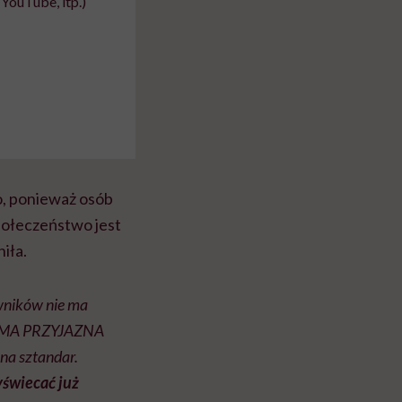
YouTube, itp.)
o, ponieważ osób
społeczeństwo jest
iła.
owników nie ma
'FIRMA PRZYJAZNA
na sztandar.
yświecać już