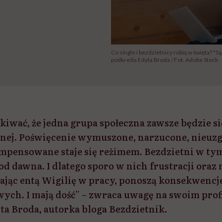
Co single i bezdzietnicy robią w święta? "Są
podkreśla Edyta Broda / Fot. Adobe Stock
kiwać, że jedna grupa społeczna zawsze będzie si
nnej. Poświęcenie wymuszone, narzucone, nieuz
pensowane staje się reżimem. Bezdzietni w ty
od dawna. I dlatego sporo w nich frustracji oraz 
ając entą Wigilię w pracy, ponoszą konsekwencj
ch. I mają dość” – zwraca uwagę na swoim prof
ta Broda, autorka bloga Bezdzietnik.