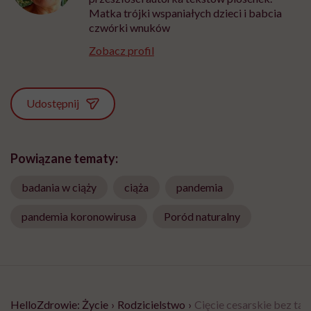
Matka trójki wspaniałych dzieci i babcia
czwórki wnuków
Zobacz profil
Udostępnij
Powiązane tematy:
badania w ciąży
ciąża
pandemia
pandemia koronowirusa
Poród naturalny
HelloZdrowie: Życie
›
Rodzicielstwo
›
Cięcie cesarskie bez taje