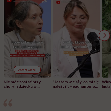
Zobacz więcej
Nie móc zostać przy
"Jestem w ciąży, co mi się
Wkró
chorym dziecku w
należy?". Headhunter o
Inst
szpitalu to tortura.
zmianie pokoleniowej u
atak
"Przeszkadzać w tym
kobiet w ciąży na rynku
wars
może chyba tylko
pracy
eksp
głupota i brak
wyobraźni"