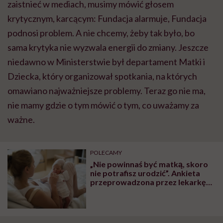
zaistnieć w mediach, musimy mówić głosem
krytycznym, karcącym: Fundacja alarmuje, Fundacja
podnosi problem. A nie chcemy, żeby tak było, bo
sama krytyka nie wyzwala energii do zmiany. Jeszcze
niedawno w Ministerstwie był departament Matki i
Dziecka, który organizował spotkania, na których
omawiano najważniejsze problemy. Teraz go nie ma,
nie mamy gdzie
o tym
mówić o tym, co uważamy za
ważne.
POLECAMY
„Nie powinnaś być matką, skoro
nie potrafisz urodzić”. Ankieta
przeprowadzona przez lekarkę
pokazuje, jak Polki są traktowane
na porodówkach