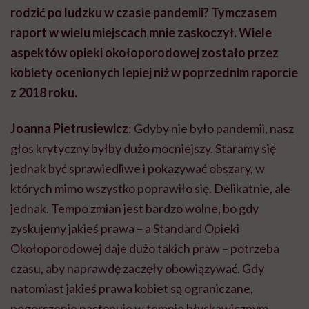
rodzić po ludzku w czasie pandemii? Tymczasem
raport w wielu miejscach mnie zaskoczył. Wiele
aspektów opieki okołoporodowej zostało przez
kobiety ocenionych lepiej niż w poprzednim raporcie
z 2018 roku.
Joanna Pietrusiewicz
: Gdyby nie było pandemii, nasz
głos krytyczny byłby dużo mocniejszy. Staramy się
jednak być sprawiedliwe i pokazywać obszary, w
których mimo wszystko poprawiło
się
. Delikatnie, ale
jednak. Tempo zmian jest bardzo wolne, bo gdy
zyskujemy jakieś prawa – a Standard Opieki
Okołoporodowej daje dużo takich praw – potrzeba
czasu, aby naprawdę zaczęły obowiązywać. Gdy
natomiast jakieś prawa kobiet są ograniczane,
pogorszenie następuje w tempie błyskawicznym.