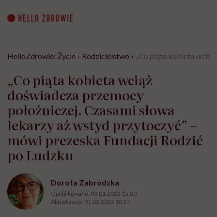
Go
to
content
HelloZdrowie: Życie
›
Rodzicielstwo
›
„Co piąta kobieta wciąż
„Co piąta kobieta wciąż
doświadcza przemocy
położniczej. Czasami słowa
lekarzy aż wstyd przytoczyć” –
mówi prezeska Fundacji Rodzić
po Ludzku
Dorota Zabrodzka
Opublikowano:
03.01.2022 15:00
Aktualizacja:
01.02.2022 10:51