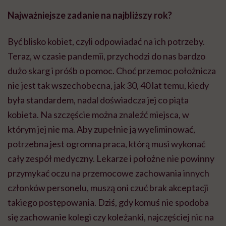
Najważniejsze zadanie na najbliższy rok?
Być blisko kobiet, czyli odpowiadać na ich potrzeby.
Teraz, w czasie pandemii, przychodzi do nas bardzo
dużo skarg i próśb o pomoc. Choć przemoc położnicza
nie jest tak wszechobecna, jak
30, 40
lat temu, kiedy
była standardem, nadal doświadcza jej co piąta
kobieta. Na szczęście można znaleźć miejsca, w
którym jej nie ma. Aby zupełnie ją wyeliminować,
potrzebna jest ogromna praca, którą musi wykonać
cały zespół medyczny. Lekarze i położne nie powinny
przymykać oczu na
przemocowe
zachowania innych
członków personelu, muszą oni czuć brak akceptacji
takiego postępowania. Dziś, gdy komuś nie spodoba
się zachowanie kolegi czy koleżanki, najczęściej nic na