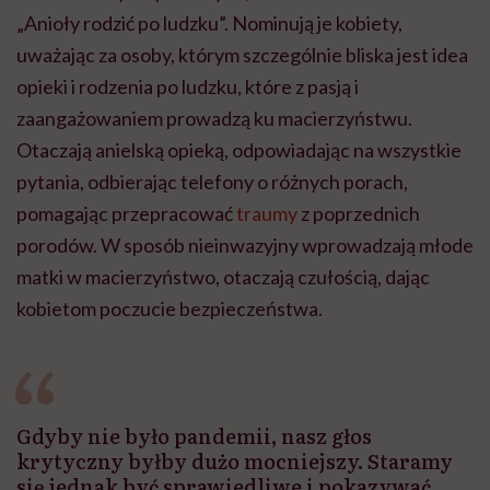
„Anioły rodzić po ludzku”. Nominują je kobiety,
uważając za osoby, którym szczególnie bliska jest idea
opieki i rodzenia po ludzku, które z pasją i
zaangażowaniem prowadzą ku macierzyństwu.
Otaczają anielską opieką, odpowiadając na wszystkie
pytania, odbierając telefony o różnych porach,
pomagając przepracować
traumy
z poprzednich
porodów. W sposób nieinwazyjny wprowadzają młode
matki w macierzyństwo, otaczają czułością, dając
kobietom poczucie bezpieczeństwa.
Gdyby nie było pandemii, nasz głos
krytyczny byłby dużo mocniejszy. Staramy
się jednak być sprawiedliwe i pokazywać