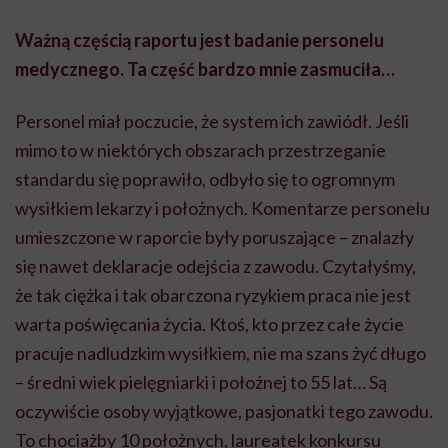
Ważną częścią raportu jest badanie personelu
medycznego. Ta część bardzo mnie zasmuciła…
Personel miał poczucie, że system ich zawiódł. Jeśli
mimo to w niektórych obszarach przestrzeganie
standardu się poprawiło, odbyło się to ogromnym
wysiłkiem lekarzy i położnych. Komentarze personelu
umieszczone w raporcie były poruszające – znalazły
się nawet deklaracje odejścia z zawodu. Czytałyśmy,
że tak ciężka i tak obarczona ryzykiem praca nie jest
warta poświęcania życia. Ktoś, kto przez całe życie
pracuje nadludzkim wysiłkiem, nie ma szans żyć długo
– średni wiek pielęgniarki i położnej to 55 lat… Są
oczywiście osoby wyjątkowe, pasjonatki tego zawodu.
To chociażby 10 położnych, laureatek konkursu