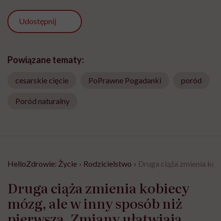
Udostępnij
Powiązane tematy:
cesarskie cięcie
PoPrawne Pogadanki
poród
Poród naturalny
HelloZdrowie: Życie
›
Rodzicielstwo
›
Druga ciąża zmienia kobi
Druga ciąża zmienia kobiecy
mózg, ale w inny sposób niż
pierwsza. Zmiany ułatwiają