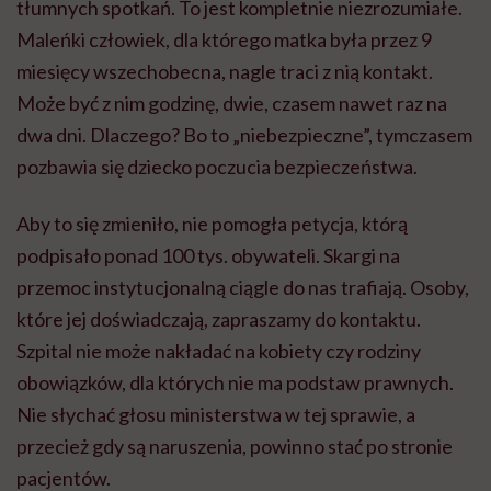
tłumnych spotkań. To jest kompletnie niezrozumiałe.
Maleńki człowiek, dla którego matka była przez 9
miesięcy wszechobecna, nagle traci z nią kontakt.
Może być z nim godzinę, dwie, czasem nawet raz na
dwa dni. Dlaczego? Bo to „niebezpieczne”, tymczasem
pozbawia się dziecko poczucia bezpieczeństwa.
Aby to się zmieniło, nie pomogła petycja, którą
podpisało ponad 100 tys. obywateli. Skargi na
przemoc instytucjonalną ciągle do nas trafiają. Osoby,
które jej doświadczają, zapraszamy do kontaktu.
Szpital nie może nakładać na kobiety czy rodziny
obowiązków, dla których nie ma podstaw prawnych.
Nie słychać głosu ministerstwa w tej sprawie, a
przecież gdy są naruszenia, powinno stać po stronie
pacjentów.