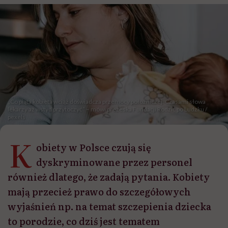
„Co piąta kobieta wciąż doświadcza przemocy położniczej. Czasami słowa
lekarzy aż wstyd przytoczyć” – mówi prezeska Fundacji Rodzić po Ludzku /
pexels
K
obiety w Polsce czują się
dyskryminowane przez personel
również dlatego, że zadają pytania. Kobiety
mają przecież prawo do szczegółowych
wyjaśnień np. na temat szczepienia dziecka
to porodzie, co dziś jest tematem