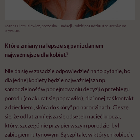
Joanna Pietrusiewicz, prezeska Fundacji Rodzić po Ludzku /fot. archiwum
prywatne
Które zmiany na lepsze są pani zdaniem
najważniejsze dla kobiet?
Nie da się w zasadzie odpowiedzieć na to pytanie, bo
dla jednej kobiety będzie najważniejsza np.
samodzielność w podejmowaniu decyzji o przebiegu
porodu (co akurat się poprawiło), dla innej zaś kontakt
z dzieckiem „skóra do skóry” po narodzinach. Cieszę
się, że od lat zmniejsza się odsetek nacięć krocza,
który, szczególnie przy pierwszym porodzie, był
zabiegiem rutynowym. Są szpitale, w których kobiecie