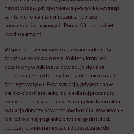
nawet wtedy, gdy spełnione są wszystkie wymogi
sanitarne i organizacyjne zapisane przez
konsultantów krajowych. Ponad 60 proc. kobiet
rodziło samych!
W sposób
przemocowy
traktowane są kobiety
zakażone
koronawirusem
. Kobieta, która ma
pozytywny wynik testu, dowiaduje się na sali
porodowej, że będzie miała cesarkę. I nie ma na to
żadnego wpływu. Poza sytuacją, gdy jest ona w
bardzo kiepskim stanie, nie ma dla tej procedury
medycznego uzasadnienia. Szczególnie kuriozalna
sytuacja dotyczy noworodków hospitalizowanych –
ich rodzice mają ograniczony dostęp do dzieci,
podczas gdy np. na meczach dopuszcza się do