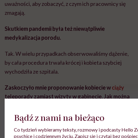
uważności
, aby zobaczyć, z czym ich pracownicy się
zmagają.
Skutkiem pandemii była też niewątpliwie
medykalizacja
porodu.
Tak. W wielu przypadkach obserwowaliśmy dążenie,
by cała procedura trwała krócej i kobieta szybciej
wychodziła ze szpitala.
Zaskoczyło mnie proponowanie kobiecie w
ciąży
teleporady
zamiast wizyty w gabinecie. Jak można
zbadać ciężarną, nie widząc jej…
Bądź z nami na bieżąco
Takie absurdy można było wybaczyć na początku
Co tydzień wybieramy teksty, rozmowy i podcasty Hello Zd
pandemii, kiedy panował ogromny chaos.
Ale
później
psychice i codziennym życiu. Zapisz się i czytaj bez pośpiec