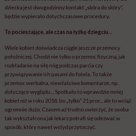
dziecka jest dwugodzinny kontakt „skóra do skóry”,
będzie wypierało dotychczasowe procedury.
To pocieszające, ale czas na łyżkę dziegciu…
Wiele kobiet doświadcza ciągle jeszcze przemocy
położniczej. Chodzi nie tylko o przemoc fizyczną
, jak
rozkładanie na siłę nóg podczas parcia czy
przywiązywanie ich pasami do fotela. To także
przemoc werbalna, niewłaściwe komentarze, np.
dotyczące wyglądu… Spotkało to wprawdzie mniej
kobiet niż w roku 2018, bo „tylko” 21 proc., ale to wciąż
ogromnie dużo. Czasem aż trudno uwierzyć, że osoba
tak wykształcona jak lekarz potrafi się odezwać w
sposób, który nawet wstyd przytoczyć.