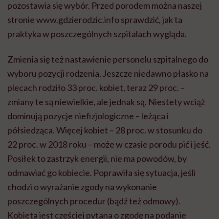
pozostawia się wybór. Przed porodem można naszej
stronie www.gdzierodzic.info sprawdzić, jak ta
praktyka w poszczególnych szpitalach wygląda.
Zmienia się też nastawienie personelu szpitalnego do
wyboru pozycji rodzenia. Jeszcze niedawno płasko na
plecach rodziło 33 proc. kobiet, teraz 29 proc. –
zmiany te są niewielkie, ale jednak są. Niestety wciąż
dominują pozycje niefizjologiczne – leżąca i
półsiedząca. Więcej kobiet – 28 proc. w stosunku do
22 proc. w 2018 roku – może w czasie porodu pić i jeść.
Posiłek to zastrzyk energii, nie ma powodów, by
odmawiać go kobiecie. Poprawiła się sytuacja, jeśli
chodzi o wyrażanie zgody na wykonanie
poszczególnych procedur (bądź też odmowy).
Kobieta jest częściej pytana o zgodę na podanie