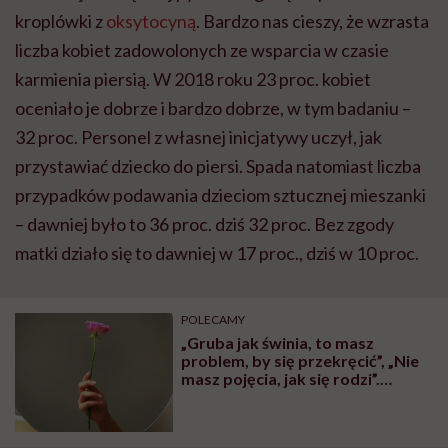
kroplówki z
oksytocyną
. Bardzo nas cieszy, że wzrasta
liczba kobiet zadowolonych ze wsparcia w czasie
karmienia piersią. W 2018 roku 23 proc. kobiet
oceniało je dobrze i bardzo dobrze, w tym badaniu –
32 proc. Personel z własnej inicjatywy uczył, jak
przystawiać dziecko do piersi. Spada natomiast liczba
przypadków podawania dzieciom sztucznej mieszanki
– dawniej było to 36 proc. dziś 32 proc. Bez zgody
matki działo się to dawniej w 17 proc., dziś w 10 proc.
POLECAMY
„Gruba jak świnia, to masz
problem, by się przekręcić”, „Nie
masz pojęcia, jak się rodzi”.
Ginekolożka o przemocy na
porodówkach