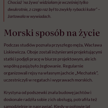
Chociaż ‘na żywo’ widziałam je wcześniej tylko
dwukrotnie, z czego raz był to zwykły rybacki kuter”
–
żartowała w wywiadach.
Morski sposób na życie
Podczas studiów poznała przyszłego męża, Wacława
Liskiewicza. Oboje zostali inżynierami projektującymi
statki i podjęli pracę w biurze projektowym, ale ich
wspólną pasją było żeglowanie. Regularnie
organizowali rejsy na własnym jachcie „Mechatek”,
uczestniczyli w regatach i wyprawach morskich.
Krystyna od podszewki znała budowę jachtów i
doskonale radziła sobie z ich obsługą, potrafiła też
samodzielnie je naprawiać. Kiedy w połowie lat