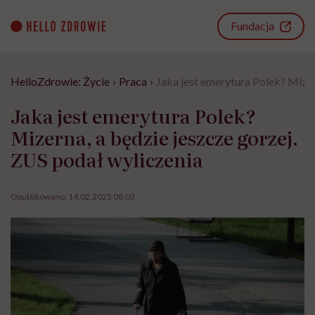
Go
to
Fundacja
content
HelloZdrowie: Życie
›
Praca
›
Jaka jest emerytura Polek? Mizer
Jaka jest emerytura Polek?
Mizerna, a będzie jeszcze gorzej.
ZUS podał wyliczenia
Opublikowano:
14.02.2025 08:03