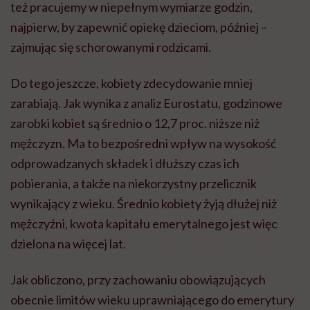
też pracujemy w niepełnym wymiarze godzin,
najpierw, by zapewnić opiekę dzieciom, później –
zajmując się schorowanymi rodzicami.
Do tego jeszcze, kobiety zdecydowanie mniej
zarabiają. Jak wynika z analiz Eurostatu, godzinowe
zarobki kobiet są średnio o 12,7 proc. niższe niż
mężczyzn. Ma to bezpośredni wpływ na wysokość
odprowadzanych składek i dłuższy czas ich
pobierania, a także na niekorzystny przelicznik
wynikający z wieku. Średnio kobiety żyją dłużej niż
mężczyźni, kwota kapitału emerytalnego jest więc
dzielona na więcej lat.
Jak obliczono, przy zachowaniu obowiązujących
obecnie limitów wieku uprawniającego do emerytury