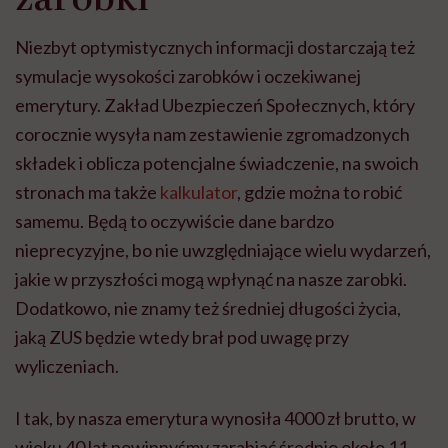
Niezbyt optymistycznych informacji dostarczają też
symulacje wysokości zarobków i oczekiwanej
emerytury. Zakład Ubezpieczeń Społecznych, który
corocznie wysyła nam zestawienie zgromadzonych
składek i oblicza potencjalne świadczenie, na swoich
stronach ma także
kalkulator
, gdzie można to robić
samemu. Będą to oczywiście dane bardzo
nieprecyzyjne, bo nie uwzględniające wielu wydarzeń,
jakie w przyszłości mogą wpłynąć na nasze zarobki.
Dodatkowo, nie znamy też średniej długości życia,
jaką ZUS będzie wtedy brał pod uwagę przy
wyliczeniach.
I tak, by nasza emerytura wynosiła 4000 zł brutto, w
wieku 40 lat powinnyśmy zarabiać średnio około 11