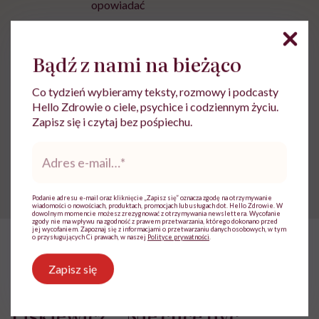
opowiadać
Zobacz profil
Bądź z nami na bieżąco
Udostępnij
Co tydzień wybieramy teksty, rozmowy i podcasty
Hello Zdrowie o ciele, psychice i codziennym życiu.
Zapisz się i czytaj bez pośpiechu.
Powiązane tematy:
Adres
e-
dyskryminacja kobiet
Feminizm
praca
mail
*
Podanie adresu e-mail oraz kliknięcie „Zapisz się” oznacza zgodę na otrzymywanie
wiadomości o nowościach, produktach, promocjach lub usługach dot. Hello Zdrowie. W
dowolnym momencie możesz zrezygnować z otrzymywania newslettera. Wycofanie
zgody nie ma wpływu na zgodność z prawem przetwarzania, którego dokonano przed
jej wycofaniem. Zapoznaj się z informacjami o przetwarzaniu danych osobowych, w tym
o przysługujących Ci prawach, w naszej
Polityce prywatności
.
HelloZdrowie: Życie
›
Feminizm
›
Krystyna Chojnowska-Liskiewi
Zapisz się
Krystyna Chojnowska-
Liskiewicz: „Nie chcę być