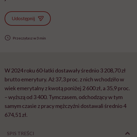
Udostępnij
Przeczytasz w 3 min
W 2024 roku 60-latki dostawały średnio 3 208,70 zł
brutto emerytury. Aż 37,3 proc. z nich wchodziło w
wiek emerytalny z kwotą poniżej 2 600 zł, a 35,9 proc.
– wyższą od 3 400. Tymczasem, odchodzący w tym
samym czasie z pracy mężczyźni dostawali średnio 4
674,51 zł.
SPIS TREŚCI