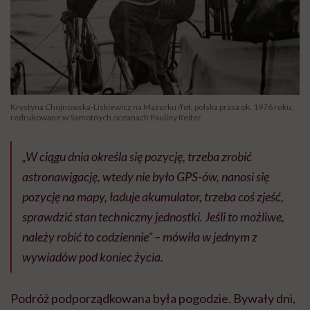
Krystyna Chojnowska-Liskiewicz na Mazurku /fot. polska prasa ok. 1976 roku,
redrukowane w Samotnych oceanach Pauliny Reiter
„W ciągu dnia określa się pozycję, trzeba zrobić
astronawigację, wtedy nie było GPS-ów, nanosi się
pozycję na mapy, ładuje akumulator, trzeba coś zjeść,
sprawdzić stan techniczny jednostki. Jeśli to możliwe,
należy robić to codziennie”
– mówiła w jednym z
wywiadów pod koniec życia.
Podróż podporządkowana była pogodzie. Bywały dni,