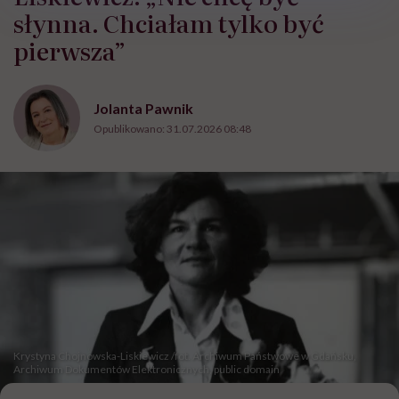
słynna. Chciałam tylko być
pierwsza”
Jolanta Pawnik
Opublikowano:
31.07.2026 08:48
Krystyna Chojnowska-Liskiewicz /fot. Archiwum Państwowe w Gdańsku,
Archiwum Dokumentów Elektronicznych, public domain