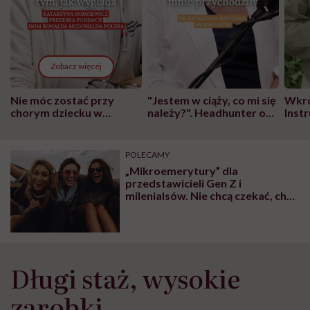
Zobacz więcej
Nie móc zostać przy
"Jestem w ciąży, co mi się
Wkró
chorym dziecku w
należy?". Headhunter o
Inst
szpitalu to tortura.
zmianie pokoleniowej u
atak
"Przeszkadzać w tym
kobiet w ciąży na rynku
wars
może chyba tylko
pracy
eksp
POLECAMY
głupota i brak
„Mikroemerytury” dla
wyobraźni"
przedstawicieli Gen Z i
milenialsów. Nie chcą czekać, chcą
odpocząć
Długi staż, wysokie
zarobki