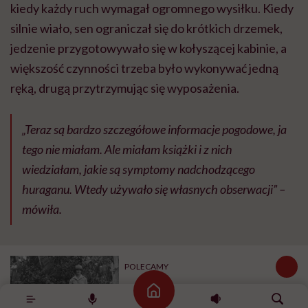
kiedy każdy ruch wymagał ogromnego wysiłku. Kiedy
silnie wiało, sen ograniczał się do krótkich drzemek,
jedzenie przygotowywało się w kołyszącej kabinie, a
większość czynności trzeba było wykonywać jedną
ręką, drugą przytrzymując się wyposażenia.
„Teraz są bardzo szczegółowe informacje pogodowe, ja
tego nie miałam. Ale miałam książki i z nich
wiedziałam, jakie są symptomy nadchodzącego
huraganu. Wtedy używało się własnych obserwacji
” –
mówiła.
POLECAMY
Michalina Isaakowa: „Polak w
Strona główna
górach Parany to wygnaniec