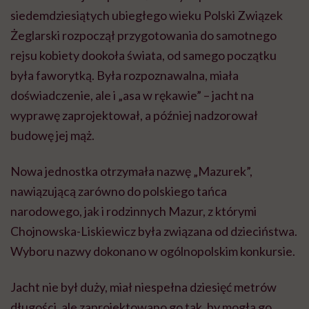
siedemdziesiątych ubiegłego wieku Polski Związek
Żeglarski rozpoczął przygotowania do samotnego
rejsu kobiety dookoła świata, od samego początku
była faworytką. Była rozpoznawalna, miała
doświadczenie, ale i „asa w rękawie” – jacht na
wyprawę zaprojektował, a później nadzorował
budowę jej mąż.
Nowa jednostka otrzymała nazwę „Mazurek”,
nawiązującą zarówno do polskiego tańca
narodowego, jak i rodzinnych Mazur, z którymi
Chojnowska-Liskiewicz była związana od dzieciństwa.
Wyboru nazwy dokonano w ogólnopolskim konkursie.
Jacht nie był duży, miał niespełna dziesięć metrów
długości, ale zaprojektowano go tak, by mogła go